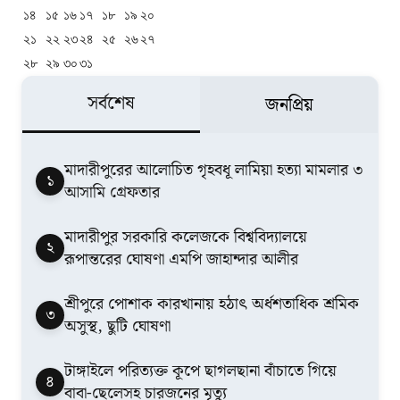
১৪
১৫
১৬
১৭
১৮
১৯
২০
২১
২২
২৩
২৪
২৫
২৬
২৭
২৮
২৯
৩০
৩১
সর্বশেষ
জনপ্রিয়
মাদারীপুরের আলোচিত গৃহবধূ লামিয়া হত্যা মামলার ৩
১
আসামি গ্রেফতার
মাদারীপুর সরকারি কলেজকে বিশ্ববিদ্যালয়ে
২
রূপান্তরের ঘোষণা এমপি জাহান্দার আলীর
শ্রীপুরে পোশাক কারখানায় হঠাৎ অর্ধশতাধিক শ্রমিক
৩
অসুস্থ, ছুটি ঘোষণা
টাঙ্গাইলে পরিত্যক্ত কূপে ছাগলছানা বাঁচাতে গিয়ে
৪
বাবা-ছেলেসহ চারজনের মৃত্যু