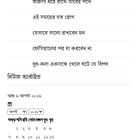
তারুণ্য ধরে রাখে ডাবের পানি
এই সময়ের যত রোগ
যেভাবে ভালো রাখবেন মন
ফেসিয়ালের পর যা করবেন না
দুধ-কলা একসঙ্গে খেলে ঘটে যে বিপদ
নিউজ আর্কাইভ
আজ ৬ আগস্ট ২০২৬
শুক্র
শনি
রবি
সোম
মঙ্গল
বুধ
বৃহ
১
২
৩
৪
৫
৬
৭
৮
৯
১০
১১
১২
১৩