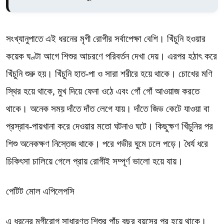
সংখ্যানুপাতে এই ধরনের মৃগী রোগীর সর্বাপেক্ষা বেশি। খিঁচুনি হওয়ার
কয়েক ঘণ্টা আগে শিশুর আচরণে পরিবর্তন দেখা দেয়। এরপর হঠাৎ করে
খিঁচুনি শুরু হয়। খিঁচুনি হাত-পা ও সারা শরীরে হয়ে থাকে। চোখের মণি
স্থির হয়ে থাকে, মুখ দিয়ে ফেনা ওঠে এবং গোঁ গোঁ আওয়াজ করতে
থাকে। অনেক সময় দাঁতে দাঁত লেগে যায়। দাঁতে জিভ কেটে যাওয়া বা
প্রস্রাব-পায়খানা করে দেওয়ার মতো ঘটনাও ঘটে। কিছুক্ষণ খিঁচুনির পর
শিশু অনেকক্ষণ নিস্তেজ থাকে। পরে গভীর ঘুমে ঢলে পড়ে। ধৈর্য ধরে
চিকিৎসা চালিয়ে গেলে প্রায় রোগীই সম্পূর্ণ ভালো হয়ে যায়।
পেটিট মোল এপিলেপসি
এ ধরনের মৃগীরোগ সাধারণত শিশুর পাঁচ বছর বয়সের পর হয়ে থাকে।