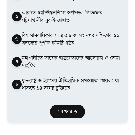
কারাতে চ্যাম্পিয়নশিপে স্বর্ণপদক জিতলেন
৫
পটুয়াখালীর নুর-ই-জান্নাত
বিশ্ব মানবাধিকার সংস্থার ঢাকা মহানগর দক্ষিণের ৫১
৬
সদস্যের পূর্ণাঙ্গ কমিটি গঠন
মহাখালীতে সাবেক ছাত্রনেতাদের আলোচনা ও দোয়া
৭
মাহফিল
যুক্তরাষ্ট্র ও ইরানের ঐতিহাসিক সমঝোতা স্মারক: যা
৮
থাকছে ১৪ দফার চুক্তিতে
সব খবর