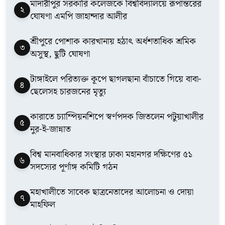
মাদারীপুর সরকারি কলেজকে বিশ্ববিদ্যালয়ে রূপান্তরের
২
ঘোষণা এমপি জাহান্দার আলীর
শ্রীপুরে পোশাক কারখানায় হঠাৎ অর্ধশতাধিক শ্রমিক
৩
অসুস্থ, ছুটি ঘোষণা
টাঙ্গাইলে পরিত্যক্ত কূপে ছাগলছানা বাঁচাতে গিয়ে বাবা-
৪
ছেলেসহ চারজনের মৃত্যু
কারাতে চ্যাম্পিয়নশিপে স্বর্ণপদক জিতলেন পটুয়াখালীর
৫
নুর-ই-জান্নাত
বিশ্ব মানবাধিকার সংস্থার ঢাকা মহানগর দক্ষিণের ৫১
৬
সদস্যের পূর্ণাঙ্গ কমিটি গঠন
মহাখালীতে সাবেক ছাত্রনেতাদের আলোচনা ও দোয়া
৭
মাহফিল