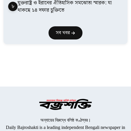
যুক্তরাষ্ট্র ও ইরানের ঐতিহাসিক সমঝোতা স্মারক: যা
৮
থাকছে ১৪ দফার চুক্তিতে
সব খবর
অন্যায়ের বিরুদ্ধে বলিষ্ঠ কণ্ঠস্বর।
Daily Bajroshakti is a leading independent Bengali newspaper in