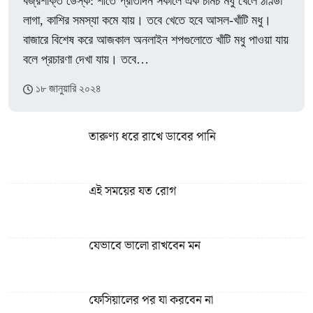
বজ্রশক্তি ডেস্ক: শীতে প্রতিদিন সকালে এক চামচ মধু খেলে ঠাণ্ডা
লাগা, কাশির সমস্যা কমে যায়। তবে খেতে হবে আসল-খাঁটি মধু।
বাজারে বিশেষ করে আজকাল অনলাইন শপগুলোতে খাঁটি মধু পাওয়া যায়
বলে প্রচারণা দেখা যায়। তবে…
১৮ জানুয়ারি ২০২৪
তারুণ্য ধরে রাখে ডাবের পানি
এই সময়ের যত রোগ
যেভাবে ভালো রাখবেন মন
ফেসিয়ালের পর যা করবেন না