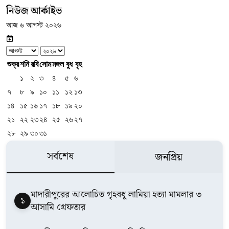
নিউজ আর্কাইভ
আজ ৬ আগস্ট ২০২৬
শুক্র
শনি
রবি
সোম
মঙ্গল
বুধ
বৃহ
১
২
৩
৪
৫
৬
৭
৮
৯
১০
১১
১২
১৩
১৪
১৫
১৬
১৭
১৮
১৯
২০
২১
২২
২৩
২৪
২৫
২৬
২৭
২৮
২৯
৩০
৩১
সর্বশেষ
জনপ্রিয়
মাদারীপুরের আলোচিত গৃহবধূ লামিয়া হত্যা মামলার ৩
১
আসামি গ্রেফতার