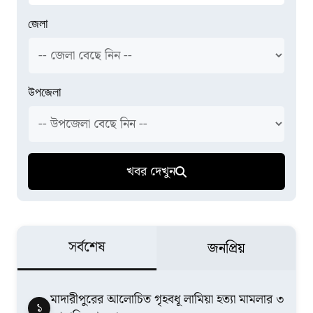
জেলা
উপজেলা
খবর দেখুন
সর্বশেষ
জনপ্রিয়
মাদারীপুরের আলোচিত গৃহবধূ লামিয়া হত্যা মামলার ৩
১