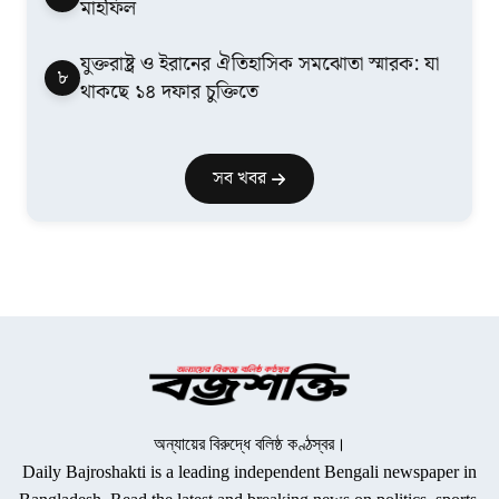
মাহফিল
যুক্তরাষ্ট্র ও ইরানের ঐতিহাসিক সমঝোতা স্মারক: যা
৮
থাকছে ১৪ দফার চুক্তিতে
সব খবর
অন্যায়ের বিরুদ্ধে বলিষ্ঠ কণ্ঠস্বর।
Daily Bajroshakti is a leading independent Bengali newspaper in