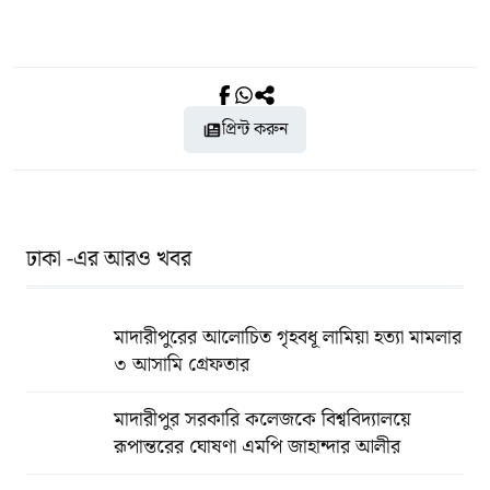
প্রিন্ট করুন
ঢাকা -এর আরও খবর
মাদারীপুরের আলোচিত গৃহবধূ লামিয়া হত্যা মামলার
৩ আসামি গ্রেফতার
মাদারীপুর সরকারি কলেজকে বিশ্ববিদ্যালয়ে
রূপান্তরের ঘোষণা এমপি জাহান্দার আলীর