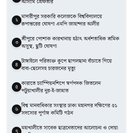
আসামি গ্রেফতার
মাদারীপুর সরকারি কলেজকে বিশ্ববিদ্যালয়ে
২
রূপান্তরের ঘোষণা এমপি জাহান্দার আলীর
শ্রীপুরে পোশাক কারখানায় হঠাৎ অর্ধশতাধিক শ্রমিক
৩
অসুস্থ, ছুটি ঘোষণা
টাঙ্গাইলে পরিত্যক্ত কূপে ছাগলছানা বাঁচাতে গিয়ে
৪
বাবা-ছেলেসহ চারজনের মৃত্যু
কারাতে চ্যাম্পিয়নশিপে স্বর্ণপদক জিতলেন
৫
পটুয়াখালীর নুর-ই-জান্নাত
বিশ্ব মানবাধিকার সংস্থার ঢাকা মহানগর দক্ষিণের ৫১
৬
সদস্যের পূর্ণাঙ্গ কমিটি গঠন
মহাখালীতে সাবেক ছাত্রনেতাদের আলোচনা ও দোয়া
৭