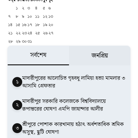
১
২
৩
৪
৫
৬
৭
৮
৯
১০
১১
১২
১৩
১৪
১৫
১৬
১৭
১৮
১৯
২০
২১
২২
২৩
২৪
২৫
২৬
২৭
২৮
২৯
৩০
৩১
সর্বশেষ
জনপ্রিয়
মাদারীপুরের আলোচিত গৃহবধূ লামিয়া হত্যা মামলার ৩
১
আসামি গ্রেফতার
মাদারীপুর সরকারি কলেজকে বিশ্ববিদ্যালয়ে
২
রূপান্তরের ঘোষণা এমপি জাহান্দার আলীর
শ্রীপুরে পোশাক কারখানায় হঠাৎ অর্ধশতাধিক শ্রমিক
৩
অসুস্থ, ছুটি ঘোষণা