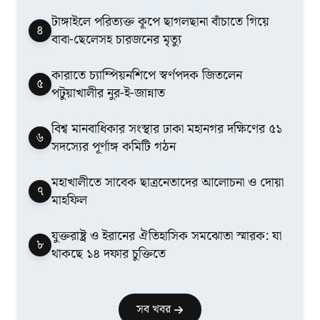
টাঙ্গাইলে পরিত্যক্ত কূপে ছাগলছানা বাঁচাতে গিয়ে
৪
বাবা-ছেলেসহ চারজনের মৃত্যু
কারাতে চ্যাম্পিয়নশিপে স্বর্ণপদক জিতলেন
৫
পটুয়াখালীর নুর-ই-জান্নাত
বিশ্ব মানবাধিকার সংস্থার ঢাকা মহানগর দক্ষিণের ৫১
৬
সদস্যের পূর্ণাঙ্গ কমিটি গঠন
মহাখালীতে সাবেক ছাত্রনেতাদের আলোচনা ও দোয়া
৭
মাহফিল
যুক্তরাষ্ট্র ও ইরানের ঐতিহাসিক সমঝোতা স্মারক: যা
৮
থাকছে ১৪ দফার চুক্তিতে
সব খবর