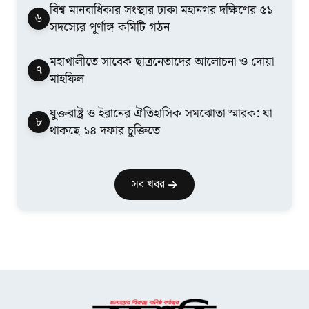
বিশ্ব মানবাধিকার সংস্থার ঢাকা মহানগর দক্ষিণের ৫১
৬
সদস্যের পূর্ণাঙ্গ কমিটি গঠন
মহাখালীতে সাবেক ছাত্রনেতাদের আলোচনা ও দোয়া
৭
মাহফিল
যুক্তরাষ্ট্র ও ইরানের ঐতিহাসিক সমঝোতা স্মারক: যা
৮
থাকছে ১৪ দফার চুক্তিতে
সব খবর