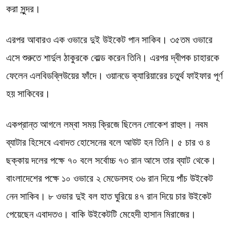
করা সুন্দর।
এরপর আবারও এক ওভারে দুই উইকেট পান সাকিব। ৩৫তম ওভারে
এসে শুরুতে শার্দুল ঠাকুরকে বোল্ড করেন তিনি। এরপর দ্বীপক চাহারকে
ফেলেন এলবিডব্লিউয়ের ফাঁদে। ওয়ানডে ক্যারিয়ারের চতুর্থ ফাইফার পূর্ণ
হয় সাকিবের।
একপ্রান্ত আগলে লম্বা সময় ক্রিজে ছিলেন লোকেশ রাহুল। নবম
ব্যাটার হিসেবে এবাদত হোসেনের বলে আউট হন তিনি। ৫ চার ও ৪
ছক্কায় দলের পক্ষে ৭০ বলে সর্বোচ্চ ৭৩ রান আসে তার ব্যাট থেকে।
বাংলাদেশের পক্ষে ১০ ওভারে ২ মেডেনসহ ৩৬ রান দিয়ে পাঁচ উইকেট
নেন সাকিব। ৮ ওভার দুই বল হাত ঘুরিয়ে ৪৭ রান দিয়ে চার উইকেট
পেয়েছেন এবাদতও। বাকি উইকেটটি মেহেদী হাসান মিরাজের।