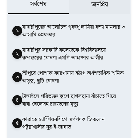
সর্বশেষ
জনপ্রিয়
মাদারীপুরের আলোচিত গৃহবধূ লামিয়া হত্যা মামলার ৩
১
আসামি গ্রেফতার
মাদারীপুর সরকারি কলেজকে বিশ্ববিদ্যালয়ে
২
রূপান্তরের ঘোষণা এমপি জাহান্দার আলীর
শ্রীপুরে পোশাক কারখানায় হঠাৎ অর্ধশতাধিক শ্রমিক
৩
অসুস্থ, ছুটি ঘোষণা
টাঙ্গাইলে পরিত্যক্ত কূপে ছাগলছানা বাঁচাতে গিয়ে
৪
বাবা-ছেলেসহ চারজনের মৃত্যু
কারাতে চ্যাম্পিয়নশিপে স্বর্ণপদক জিতলেন
৫
পটুয়াখালীর নুর-ই-জান্নাত