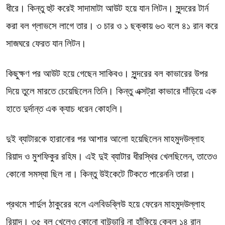
ধীরে। কিন্তু হুট করেই সাদামাটা আউট হয়ে যান লিটন। সুন্দরের টার্ন
করা বল গ্লাভসে লাগে তার। ৩ চার ও ১ ছক্কায় ৬৩ বলে ৪১ রান করে
সাজঘরে ফেরত যান লিটন।
কিছুক্ষণ পর আউট হয়ে গেছেন সাকিবও। সুন্দরের বল কাভারের উপর
দিয়ে তুলে মারতে চেয়েছিলেন তিনি। কিন্তু এক্সট্রা কাভারে দাঁড়িয়ে এক
হাতে দুর্দান্ত এক ক্যাচ ধরেন কোহলি।
দুই ব্যাটারকে হারানোর পর আশার আলো হয়েছিলেন মাহমুদউল্লাহ
রিয়াদ ও মুশফিকুর রহিম। এই দুই ব্যাটার ধীরস্থির খেলছিলেন, তাতেও
কোনো সমস্যা ছিল না। কিন্তু উইকেটে টিকতে পারেননি তারা।
প্রথমে শার্দুল ঠাকুরের বলে এলবিডব্লিউ হয়ে ফেরেন মাহমুদউল্লাহ
রিয়াদ। ৩৫ বল খেলেও কোনো বাউন্ডারি না হাঁকিয়ে কেবল ১৪ রান