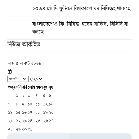
২০৩৪ সৌদি ফুটবল বিশ্বকাপে মদ নিষিদ্ধই থাকছে
বাংলাদেশেও কি ‘নিষিদ্ধ’ হবেন সাকিব, বিসিবি যা
বলছে
নিউজ আর্কাইভ
আজ ৪ আগস্ট ২০২৬
শুক্র
শনি
রবি
সোম
মঙ্গল
বুধ
বৃহ
১
২
৩
৪
৫
৬
৭
৮
৯
১০
১১
১২
১৩
১৪
১৫
১৬
১৭
১৮
১৯
২০
২১
২২
২৩
২৪
২৫
২৬
২৭
২৮
২৯
৩০
৩১