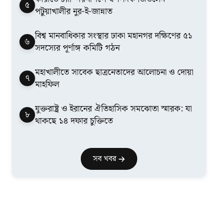
৫
পটুয়াখালীর নুর-ই-জান্নাত
বিশ্ব মানবাধিকার সংস্থার ঢাকা মহানগর দক্ষিণের ৫১
৬
সদস্যের পূর্ণাঙ্গ কমিটি গঠন
মহাখালীতে সাবেক ছাত্রনেতাদের আলোচনা ও দোয়া
৭
মাহফিল
যুক্তরাষ্ট্র ও ইরানের ঐতিহাসিক সমঝোতা স্মারক: যা
৮
থাকছে ১৪ দফার চুক্তিতে
সব খবর