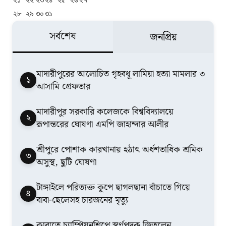
২৮
২৯
৩০
৩১
সর্বশেষ
জনপ্রিয়
মাদারীপুরের আলোচিত গৃহবধূ লামিয়া হত্যা মামলার ৩
১
আসামি গ্রেফতার
মাদারীপুর সরকারি কলেজকে বিশ্ববিদ্যালয়ে
২
রূপান্তরের ঘোষণা এমপি জাহান্দার আলীর
শ্রীপুরে পোশাক কারখানায় হঠাৎ অর্ধশতাধিক শ্রমিক
৩
অসুস্থ, ছুটি ঘোষণা
টাঙ্গাইলে পরিত্যক্ত কূপে ছাগলছানা বাঁচাতে গিয়ে
৪
বাবা-ছেলেসহ চারজনের মৃত্যু
কারাতে চ্যাম্পিয়নশিপে স্বর্ণপদক জিতলেন