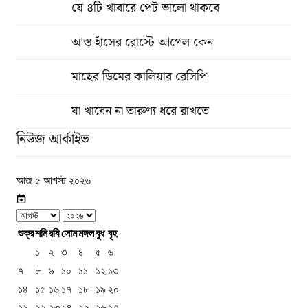
যে ৪টি খাবারে পেট ভালো থাকবে
আস্ত হাঁসের রোস্টে আপেল কেন
মাছের ডিমের কালিয়ার রেসিপি
যা খাবেন না তারুণ্য ধরে রাখতে
নিউজ আর্কাইভ
আজ ৫ আগস্ট ২০২৬
শুক্র
শনি
রবি
সোম
মঙ্গল
বুধ
বৃহ
১
২
৩
৪
৫
৬
৭
৮
৯
১০
১১
১২
১৩
১৪
১৫
১৬
১৭
১৮
১৯
২০
২১
২২
২৩
২৪
২৫
২৬
২৭