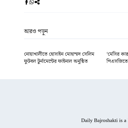
আরও পড়ুন
নোয়াখালীতে হোসাইন মোহাম্মদ সেলিম
‘মেসির কার
ফুটবল টুর্নামেন্টের ফাইনাল অনুষ্ঠিত
পিএসজিতে 
Daily Bajroshakti is 