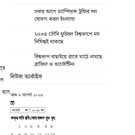
সবার আগে চ্যাম্পিয়ন্স ট্রফির দল
ঘোষণা করল ইংল্যান্ড
২০৩৪ সৌদি ফুটবল বিশ্বকাপে মদ
নিষিদ্ধই থাকছে
বিশ্বকাপ বাছাইয়ে রাতে মাঠে নামছে
ব্রাজিল ও আর্জেন্টিনা
্রে
নিউজ আর্কাইভ
াল
 বলে
আজ ৯ আগস্ট ২০২৬
শুক্র
শনি
রবি
সোম
মঙ্গল
বুধ
বৃহ
১
২
৩
৪
৫
৬
৭
৮
৯
১০
১১
১২
১৩