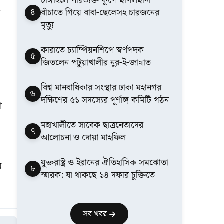
টাঙ্গাইলে পরিত্যক্ত কূপে ছাগলছানা
৪
বাঁচাতে গিয়ে বাবা-ছেলেসহ চারজনের
ি
মৃত্যু
কারাতে চ্যাম্পিয়নশিপে স্বর্ণপদক
৫
জিতলেন পটুয়াখালীর নুর-ই-জান্নাত
বিশ্ব মানবাধিকার সংস্থার ঢাকা মহানগর
৬
দক্ষিণের ৫১ সদস্যের পূর্ণাঙ্গ কমিটি গঠন
া
মহাখালীতে সাবেক ছাত্রনেতাদের
৭
আলোচনা ও দোয়া মাহফিল
যুক্তরাষ্ট্র ও ইরানের ঐতিহাসিক সমঝোতা
ে
৮
স্মারক: যা থাকছে ১৪ দফার চুক্তিতে
সব খবর