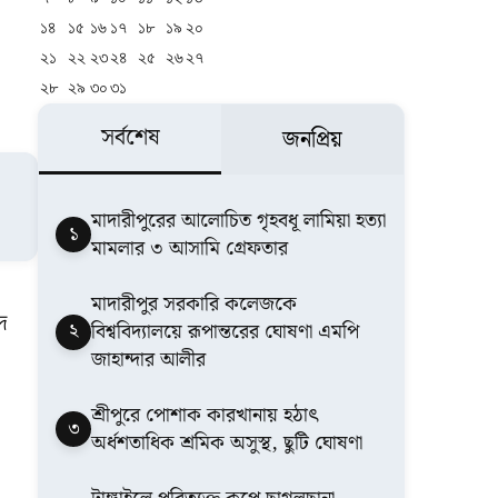
।
১৪
১৫
১৬
১৭
১৮
১৯
২০
২১
২২
২৩
২৪
২৫
২৬
২৭
২৮
২৯
৩০
৩১
সর্বশেষ
জনপ্রিয়
মাদারীপুরের আলোচিত গৃহবধূ লামিয়া হত্যা
১
মামলার ৩ আসামি গ্রেফতার
মাদারীপুর সরকারি কলেজকে
দ
২
বিশ্ববিদ্যালয়ে রূপান্তরের ঘোষণা এমপি
জাহান্দার আলীর
শ্রীপুরে পোশাক কারখানায় হঠাৎ
৩
অর্ধশতাধিক শ্রমিক অসুস্থ, ছুটি ঘোষণা