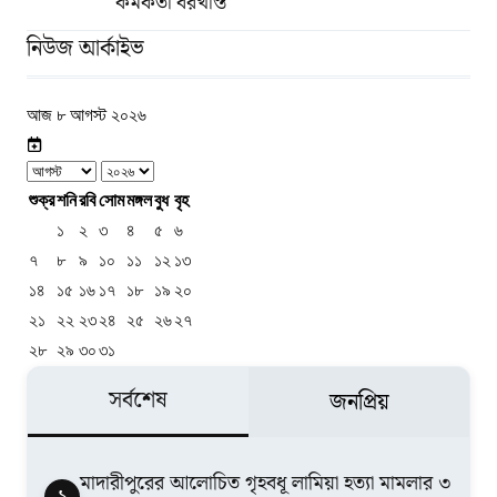
কর্মকর্তা বরখাস্ত
নিউজ আর্কাইভ
আজ ৮ আগস্ট ২০২৬
শুক্র
শনি
রবি
সোম
মঙ্গল
বুধ
বৃহ
১
২
৩
৪
৫
৬
৭
৮
৯
১০
১১
১২
১৩
১৪
১৫
১৬
১৭
১৮
১৯
২০
২১
২২
২৩
২৪
২৫
২৬
২৭
২৮
২৯
৩০
৩১
সর্বশেষ
জনপ্রিয়
মাদারীপুরের আলোচিত গৃহবধূ লামিয়া হত্যা মামলার ৩
১