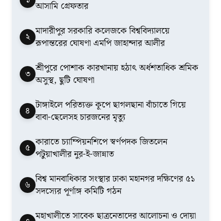
আসামি গ্রেফতার
মাদারীপুর সরকারি কলেজকে বিশ্ববিদ্যালয়ে
২
রূপান্তরের ঘোষণা এমপি জাহান্দার আলীর
শ্রীপুরে পোশাক কারখানায় হঠাৎ অর্ধশতাধিক শ্রমিক
৩
অসুস্থ, ছুটি ঘোষণা
টাঙ্গাইলে পরিত্যক্ত কূপে ছাগলছানা বাঁচাতে গিয়ে
৪
বাবা-ছেলেসহ চারজনের মৃত্যু
কারাতে চ্যাম্পিয়নশিপে স্বর্ণপদক জিতলেন
৫
পটুয়াখালীর নুর-ই-জান্নাত
বিশ্ব মানবাধিকার সংস্থার ঢাকা মহানগর দক্ষিণের ৫১
৬
সদস্যের পূর্ণাঙ্গ কমিটি গঠন
মহাখালীতে সাবেক ছাত্রনেতাদের আলোচনা ও দোয়া