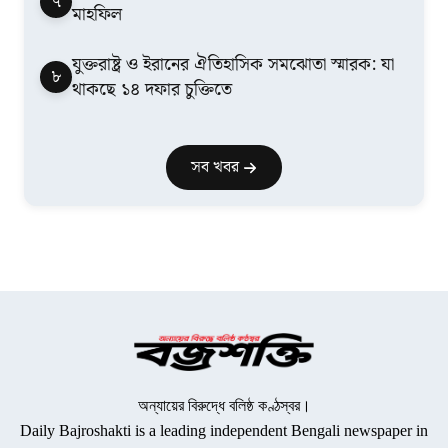
৭
মাহফিল
যুক্তরাষ্ট্র ও ইরানের ঐতিহাসিক সমঝোতা স্মারক: যা
৮
থাকছে ১৪ দফার চুক্তিতে
সব খবর
অন্যায়ের বিরুদ্ধে বলিষ্ঠ কণ্ঠস্বর।
Daily Bajroshakti is a leading independent Bengali newspaper in