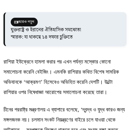
আরও পড়ুন
যুক্তরাষ্ট্র ও ইরানের ঐতিহাসিক সমঝোতা
স্মারক: যা থাকছে ১৪ দফার চুক্তিতে
রাশিয়া ইউক্রেনে হামলা করার পর এখন পর্যন্ত মস্কোর কোনো
সমালোচনা করেনি বেইজিং। এমনকি রাশিয়ার কথিত বিশেষ সামরিক
অভিযানকে ‘আক্রমণ’ হিসেবেও অভিহিত করেনি দেশটি। উল্টো
রাশিয়ার ওপর নিষেধাজ্ঞা আরোপের সমালোচনা করেছে তারা।
চীনের পররাষ্ট্র মন্ত্রণালয় এ ব্যাপারে বলেছে, ‘দ্বন্দ্ব ও যুদ্ধ কারও জন্য
মঙ্গলজনক নয়। চলমান সংকট নিয়ন্ত্রণের বাইরে চলে যাওয়া থেকে
আটকাতে— সবপক্ষকে বিচক্ষণ থাকতে হবে এবং সংযম রক্ষা করতে