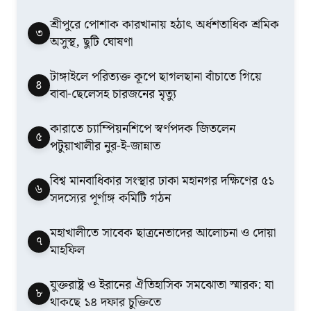
শ্রীপুরে পোশাক কারখানায় হঠাৎ অর্ধশতাধিক শ্রমিক
৩
অসুস্থ, ছুটি ঘোষণা
টাঙ্গাইলে পরিত্যক্ত কূপে ছাগলছানা বাঁচাতে গিয়ে
৪
বাবা-ছেলেসহ চারজনের মৃত্যু
কারাতে চ্যাম্পিয়নশিপে স্বর্ণপদক জিতলেন
৫
পটুয়াখালীর নুর-ই-জান্নাত
বিশ্ব মানবাধিকার সংস্থার ঢাকা মহানগর দক্ষিণের ৫১
৬
সদস্যের পূর্ণাঙ্গ কমিটি গঠন
মহাখালীতে সাবেক ছাত্রনেতাদের আলোচনা ও দোয়া
৭
মাহফিল
যুক্তরাষ্ট্র ও ইরানের ঐতিহাসিক সমঝোতা স্মারক: যা
৮
থাকছে ১৪ দফার চুক্তিতে