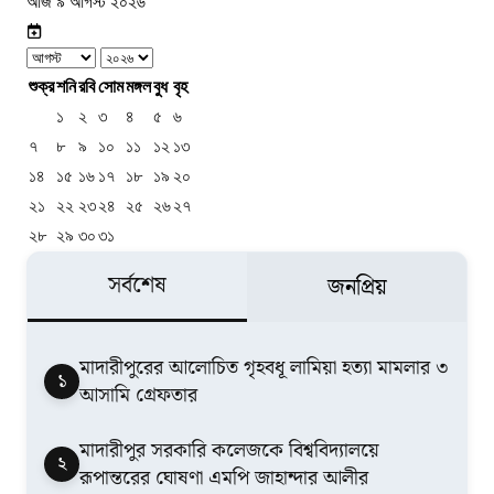
আজ ৯ আগস্ট ২০২৬
শুক্র
শনি
রবি
সোম
মঙ্গল
বুধ
বৃহ
১
২
৩
৪
৫
৬
৭
৮
৯
১০
১১
১২
১৩
১৪
১৫
১৬
১৭
১৮
১৯
২০
২১
২২
২৩
২৪
২৫
২৬
২৭
২৮
২৯
৩০
৩১
সর্বশেষ
জনপ্রিয়
মাদারীপুরের আলোচিত গৃহবধূ লামিয়া হত্যা মামলার ৩
১
আসামি গ্রেফতার
মাদারীপুর সরকারি কলেজকে বিশ্ববিদ্যালয়ে
২
রূপান্তরের ঘোষণা এমপি জাহান্দার আলীর