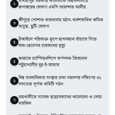
মাদারীপুর সরকারি কলেজকে বিশ্ববিদ্যালয়ে
২
রূপান্তরের ঘোষণা এমপি জাহান্দার আলীর
শ্রীপুরে পোশাক কারখানায় হঠাৎ অর্ধশতাধিক শ্রমিক
৩
অসুস্থ, ছুটি ঘোষণা
টাঙ্গাইলে পরিত্যক্ত কূপে ছাগলছানা বাঁচাতে গিয়ে
৪
বাবা-ছেলেসহ চারজনের মৃত্যু
কারাতে চ্যাম্পিয়নশিপে স্বর্ণপদক জিতলেন
৫
পটুয়াখালীর নুর-ই-জান্নাত
বিশ্ব মানবাধিকার সংস্থার ঢাকা মহানগর দক্ষিণের ৫১
৬
সদস্যের পূর্ণাঙ্গ কমিটি গঠন
মহাখালীতে সাবেক ছাত্রনেতাদের আলোচনা ও দোয়া
৭
মাহফিল