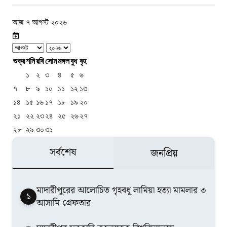
আজ ৭ আগস্ট ২০২৬
শুক্র
শনি
রবি
সোম
মঙ্গল
বুধ
বৃহ
১
২
৩
৪
৫
৬
৭
৮
৯
১০
১১
১২
১৩
১৪
১৫
১৬
১৭
১৮
১৯
২০
২১
২২
২৩
২৪
২৫
২৬
২৭
২৮
২৯
৩০
৩১
সর্বশেষ
জনপ্রিয়
মাদারীপুরের আলোচিত গৃহবধূ লামিয়া হত্যা মামলার ৩
১
আসামি গ্রেফতার