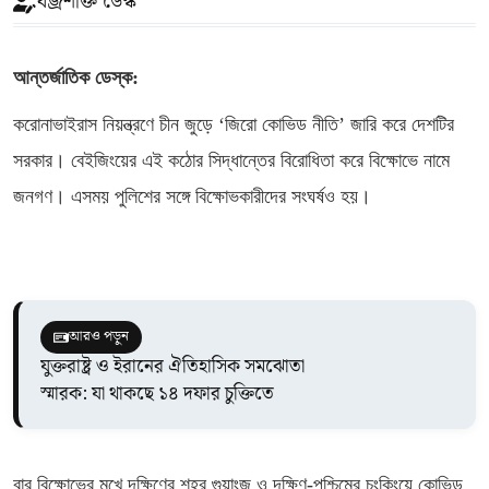
বজ্রশক্তি ডেস্ক
আন্তর্জাতিক ডেস্ক:
করোনাভাইরাস নিয়ন্ত্রণে চীন জুড়ে ‘জিরো কোভিড নীতি’ জারি করে দেশটির
সরকার। বেইজিংয়ের এই কঠোর সিদ্ধান্তের বিরোধিতা করে বিক্ষোভে নামে
জনগণ।
এসময় পুলিশের সঙ্গে বিক্ষোভকারীদের সংঘর্ষও হয়।
আরও পড়ুন
যুক্তরাষ্ট্র ও ইরানের ঐতিহাসিক সমঝোতা
স্মারক: যা থাকছে ১৪ দফার চুক্তিতে
বার বিক্ষোভের মুখে দক্ষিণের শহর গুয়াংজু ও দক্ষিণ-পশ্চিমের চংকিংয়ে কোভিড