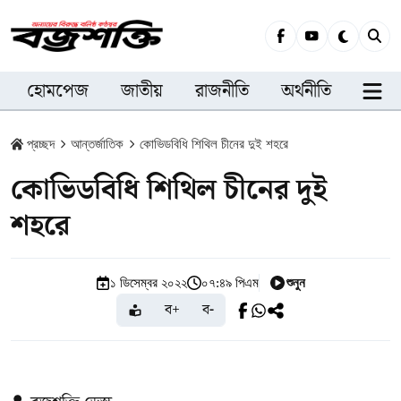
হোমপেজ
জাতীয়
রাজনীতি
অর্থনীতি
সারা
প্রচ্ছদ
আন্তর্জাতিক
কোভিডবিধি শিথিল চীনের দুই শহরে
কোভিডবিধি শিথিল চীনের দুই
শহরে
শুনুন
১ ডিসেম্বর ২০২২
০৭:৪৯ পিএম
ব+
ব-