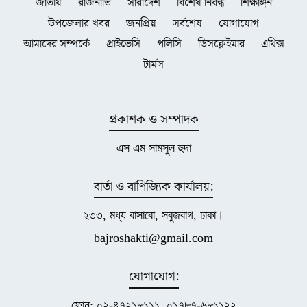
জাতীয়
রাজনীতি
সারাদেশ
বিশেষ নিবন্ধ
শিক্ষাঙ্গন
উপজেলার খবর
জনপ্রিয়
সর্বশেষ
যোগাযোগ
আমাদের সম্পর্কে
প্রাইভেসি
পলিসি
ডিসক্লেইমার
এথিক্স
টার্মস
প্রকাশক ও সম্পাদক
এস এম সামসুল হুদা
বার্তা ও বাণিজ্যিক কার্যালয়:
২৩৩, মধ্য বাসাবো, সবুজবাগ, ঢাকা।
bajroshakti@gmail.com
যোগাযোগ:
ফোন: ০২-৪৭২১৮১১১, ০১৭৮৭-৬৮১১২২