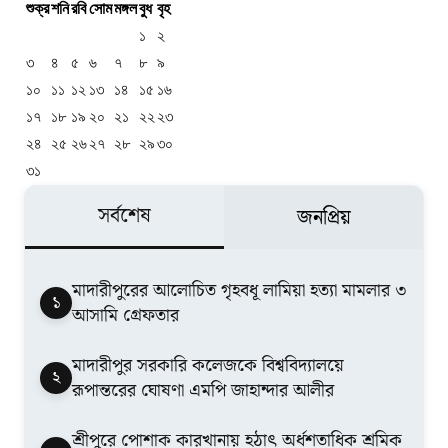
শুক্র
শনি
রবি
সোম
মঙ্গল
বুধ
বৃহ
১
২
৩
৪
৫
৬
৭
৮
৯
১০
১১
১২
১৩
১৪
১৫
১৬
১৭
১৮
১৯
২০
২১
২২
২৩
২৪
২৫
২৬
২৭
২৮
২৯
৩০
৩১
সর্বশেষ
জনপ্রিয়
মাদারীপুরের আলোচিত গৃহবধূ লামিয়া হত্যা মামলার ৩
১
আসামি গ্রেফতার
মাদারীপুর সরকারি কলেজকে বিশ্ববিদ্যালয়ে
২
রূপান্তরের ঘোষণা এমপি জাহান্দার আলীর
শ্রীপুরে পোশাক কারখানায় হঠাৎ অর্ধশতাধিক শ্রমিক