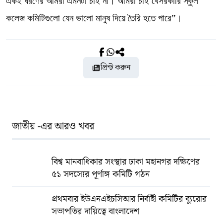
একই ধরণের আমরা এমনটা চাই না। আমরা চাই বেসরকারি স্কুল
কলেজ কমিটিগুলো যেন ভালো মানুষ দিয়ে তৈরি হতে পারে”।
প্রিন্ট করুন
জাতীয় -এর আরও খবর
বিশ্ব মানবাধিকার সংস্থার ঢাকা মহানগর দক্ষিণের
৫১ সদস্যের পূর্ণাঙ্গ কমিটি গঠন
প্রথমবার ইউএনএইচসিআর নির্বাহী কমিটির ব্যুরোর
সভাপতির দায়িত্বে বাংলাদেশ