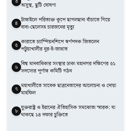
৩
অসুস্থ, ছুটি ঘোষণা
টাঙ্গাইলে পরিত্যক্ত কূপে ছাগলছানা বাঁচাতে গিয়ে
৪
বাবা-ছেলেসহ চারজনের মৃত্যু
কারাতে চ্যাম্পিয়নশিপে স্বর্ণপদক জিতলেন
৫
পটুয়াখালীর নুর-ই-জান্নাত
বিশ্ব মানবাধিকার সংস্থার ঢাকা মহানগর দক্ষিণের ৫১
৬
সদস্যের পূর্ণাঙ্গ কমিটি গঠন
মহাখালীতে সাবেক ছাত্রনেতাদের আলোচনা ও দোয়া
৭
মাহফিল
যুক্তরাষ্ট্র ও ইরানের ঐতিহাসিক সমঝোতা স্মারক: যা
৮
থাকছে ১৪ দফার চুক্তিতে