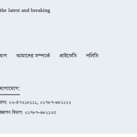
he latest and breaking
যোগ
আমাদের সম্পর্কে
প্রাইভেসি
পলিসি
যোগাযোগ:
ফোন: ০২-৪৭২১৮১১১, ০১৭৮৭-৬৮১১২২
িজ্ঞাপন বিভাগ: ০১৭৮৭-৬৮১১২৩