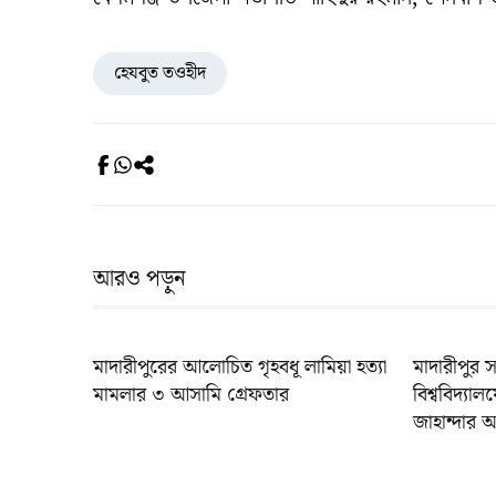
হেযবুত তওহীদ
আরও পড়ুন
মাদারীপুরের আলোচিত গৃহবধূ লামিয়া হত্যা
মাদারীপুর
মামলার ৩ আসামি গ্রেফতার
বিশ্ববিদ্যা
জাহান্দার 