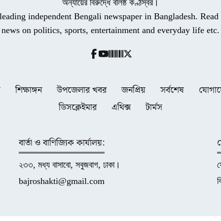
অন্যায়ের বিরুদ্ধে বলিষ্ঠ কণ্ঠস্বর।
a leading independent Bengali newspaper in Bangladesh. Read t
news on politics, sports, entertainment and everyday life etc.
ধ
শিক্ষাঙ্গন
উপজেলার খবর
জনপ্রিয়
সর্বশেষ
যোগা
ডিসক্লেইমার
এথিক্স
টার্মস
বার্তা ও বাণিজ্যিক কার্যালয়:
২৩৩, মধ্য বাসাবো, সবুজবাগ, ঢাকা।
bajroshakti@gmail.com
ব