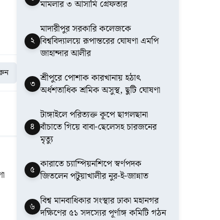
মামলার ৩ আসামি গ্রেফতার
মাদারীপুর সরকারি কলেজকে
২
বিশ্ববিদ্যালয়ে রূপান্তরের ঘোষণা এমপি
জাহান্দার আলীর
করুন
শ্রীপুরে পোশাক কারখানায় হঠাৎ
৩
অর্ধশতাধিক শ্রমিক অসুস্থ, ছুটি ঘোষণা
টাঙ্গাইলে পরিত্যক্ত কূপে ছাগলছানা
৪
বাঁচাতে গিয়ে বাবা-ছেলেসহ চারজনের
মৃত্যু
কারাতে চ্যাম্পিয়নশিপে স্বর্ণপদক
৫
ণা
জিতলেন পটুয়াখালীর নুর-ই-জান্নাত
বিশ্ব মানবাধিকার সংস্থার ঢাকা মহানগর
৬
দক্ষিণের ৫১ সদস্যের পূর্ণাঙ্গ কমিটি গঠন