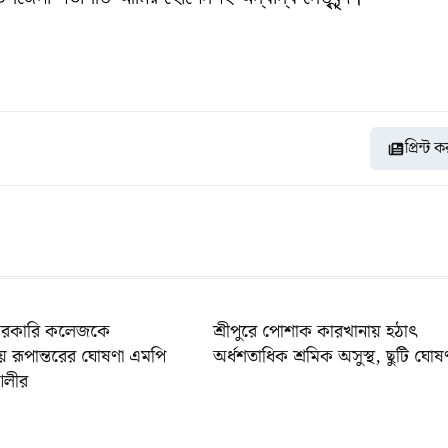
প্রিন্ট 
 সরকারি কলেজকে
শ্রীপুরে পোশাক কারখানায় হঠাৎ
লয়ে রূপান্তরের ঘোষণা এমপি
অর্ধশতাধিক শ্রমিক অসুস্থ, ছুটি ঘোষ
আলীর