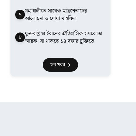
মহাখালীতে সাবেক ছাত্রনেতাদের
৭
আলোচনা ও দোয়া মাহফিল
যুক্তরাষ্ট্র ও ইরানের ঐতিহাসিক সমঝোতা
৮
স্মারক: যা থাকছে ১৪ দফার চুক্তিতে
সব খবর