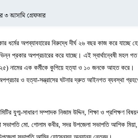
ার ৩ আসামি গ্রেফতার
কার ধর্মের অপব্যাবহারের বিরুদ্ধে দীর্ঘ ২৬ বছর কাজ করে যাচ্ছে হ
িন্ন প্রকার অপপ্রচারের করে যাচ্ছে। এই স্বার্থান্বেষী মহল গ
(২৫) নামের এক কর্মীকে কুপিয়ে হত্যা ও ১০ জনকে আহত করে।
অপপ্রচার ও হত্যা-সন্ত্রাসের ঘটনার দ্রুত আইনগত ব্যবস্থা গ্রহণ
িটির যুগ্ম-সাধারণ সম্পাদক নিজাম উদ্দিন, শিক্ষা ও প্রশিক্ষণ বিষ
লা সভাপতি মো. গোলাম কবীর, সদর উপজেলা সভাপতি আশিক মিয়া,
উপজেলা সভাপতি আমির হোসেনসহ অন্যান্য নেতৃবৃন্দ।