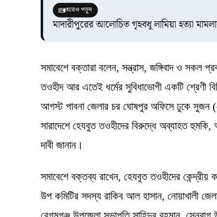
আরও পড়ুন
মাদারীপুরের আলোচিত গৃহবধূ লামিয়া হত্যা মামল
সমাবেশে বক্তারা বলেন, সন্ত্রাস, জঙ্গিবাদ ও সকল প্র
তওহীদ আর এতেই ধর্মের সুবিধাভোগী একটি শ্রেণী বিভ
আগস্ট পাবনা জেলার চর ঘোষপুর অফিসে ঢুকে সুজন 
সারাদেশে হেযবুত তওহীদের বিরুদ্ধে অব্যাহত হুমকি, 
দাবী জানান।
সমাবেশে বক্তব্য রাখেন, হেযবুত তওহীদের কেন্দ্রীয় কম
উপ কমিটির সদস্য রাকিব আল হাসান, নোয়াখালী জে
বেগমগঞ্জ উপজেলা সভাপতি সাহিদুর রহমান, সেনবাগ 