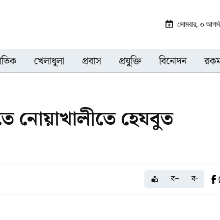
সোমবার, ৩ আগস্
জাতিক
খেলাধুলা
প্রবাস
প্রযুক্তি
বিনোদন
রকম
ীতে নোয়াখালীতে হেযবুত
ব+
ব-