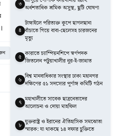
শ্রীপুরে পোশাক কারখানায় হঠাৎ
৩
ব
অর্ধশতাধিক শ্রমিক অসুস্থ, ছুটি ঘোষণা
র
টাঙ্গাইলে পরিত্যক্ত কূপে ছাগলছানা
ে।
৪
বাঁচাতে গিয়ে বাবা-ছেলেসহ চারজনের
মৃত্যু
কারাতে চ্যাম্পিয়নশিপে স্বর্ণপদক
করুন
৫
জিতলেন পটুয়াখালীর নুর-ই-জান্নাত
বিশ্ব মানবাধিকার সংস্থার ঢাকা মহানগর
৬
দক্ষিণের ৫১ সদস্যের পূর্ণাঙ্গ কমিটি গঠন
মহাখালীতে সাবেক ছাত্রনেতাদের
৭
আলোচনা ও দোয়া মাহফিল
যুক্তরাষ্ট্র ও ইরানের ঐতিহাসিক সমঝোতা
৮
স্মারক: যা থাকছে ১৪ দফার চুক্তিতে