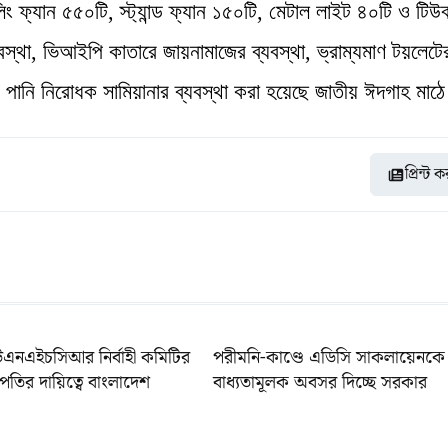
িং ফ্যান ৫৫০টি, স্ট্যান্ড ফ্যান ১৫০টি, মেটাল লাইট ৪০টি ও টিউ
স্থা, ভিআইপি কাতারে জায়নামাজের ব্যবস্থা, ভ্রাম্যমাণ টয়লেটে
্টির পানি নিরোধক সামিয়ানার ব্যবস্থা করা হয়েছে জাতীয় ঈদগাহ মাঠ
প্রিন্ট 
উএনএইচসিআর নির্বাহী কমিটির
পরীমনি-কাণ্ডে এডিসি সাকলায়েনকে
পতির দায়িত্বে বাংলাদেশ
বাধ্যতামূলক অবসর দিচ্ছে সরকার