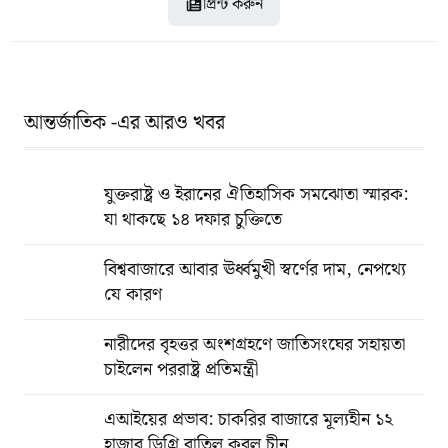
প্রিন্ট করুন
আন্তর্জাতিক -এর আরও খবর
যুক্তরাষ্ট্র ও ইরানের ঐতিহাসিক সমঝোতা স্মারক:
যা থাকছে ১৪ দফার চুক্তিতে
বিশ্ববাজারে আবার ঊর্ধ্বমুখী স্বর্ণের দাম, নেপথ্যে
যে কারণ
নারীদের বৃহত্তর অংশগ্রহণে জাতিসংঘের সহায়তা
চাইলেন পররাষ্ট্র প্রতিমন্ত্রী
এআইয়ের প্রভাব: চাকরির বাজারে মূল্যহীন ১২
হাজার ডিগ্রি বাতিল করল চীন