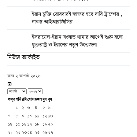
ইরান চুক্তি রোববারই স্বাক্ষর হবে দাবি ট্রাম্পের ,
নাকচ আইআরজিসির
ইসরায়েল-ইরান সংঘাত থামার আগেই শুরু হলো
যুক্তরাষ্ট্র ও ইরানের নতুন উত্তেজনা
নিউজ আর্কাইভ
আজ ২ আগস্ট ২০২৬
শুক্র
শনি
রবি
সোম
মঙ্গল
বুধ
বৃহ
১
২
৩
৪
৫
৬
৭
৮
৯
১০
১১
১২
১৩
১৪
১৫
১৬
১৭
১৮
১৯
২০
২১
২২
২৩
২৪
২৫
২৬
২৭