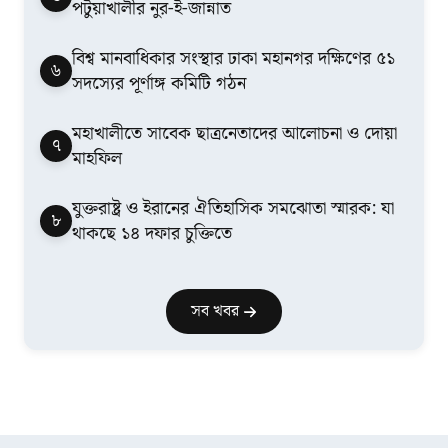
পটুয়াখালীর নুর-ই-জান্নাত
বিশ্ব মানবাধিকার সংস্থার ঢাকা মহানগর দক্ষিণের ৫১
৬
সদস্যের পূর্ণাঙ্গ কমিটি গঠন
মহাখালীতে সাবেক ছাত্রনেতাদের আলোচনা ও দোয়া
৭
মাহফিল
যুক্তরাষ্ট্র ও ইরানের ঐতিহাসিক সমঝোতা স্মারক: যা
৮
থাকছে ১৪ দফার চুক্তিতে
সব খবর