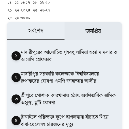
১৪
১৫
১৬
১৭
১৮
১৯
২০
২১
২২
২৩
২৪
২৫
২৬
২৭
২৮
২৯
৩০
৩১
সর্বশেষ
জনপ্রিয়
মাদারীপুরের আলোচিত গৃহবধূ লামিয়া হত্যা মামলার ৩
১
আসামি গ্রেফতার
মাদারীপুর সরকারি কলেজকে বিশ্ববিদ্যালয়ে
২
রূপান্তরের ঘোষণা এমপি জাহান্দার আলীর
শ্রীপুরে পোশাক কারখানায় হঠাৎ অর্ধশতাধিক শ্রমিক
৩
অসুস্থ, ছুটি ঘোষণা
টাঙ্গাইলে পরিত্যক্ত কূপে ছাগলছানা বাঁচাতে গিয়ে
৪
বাবা-ছেলেসহ চারজনের মৃত্যু