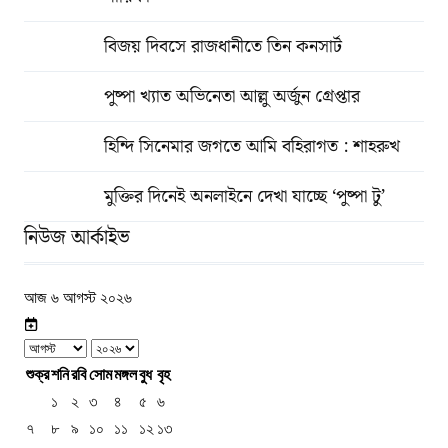
বিজয় দিবসে রাজধানীতে তিন কনসার্ট
পুষ্পা খ্যাত অভিনেতা আল্লু অর্জুন গ্রেপ্তার
হিন্দি সিনেমার জগতে আমি বহিরাগত : শাহরুখ
মুক্তির দিনেই অনলাইনে দেখা যাচ্ছে ‘পুষ্পা টু’
নিউজ আর্কাইভ
আজ ৬ আগস্ট ২০২৬
শুক্র
শনি
রবি
সোম
মঙ্গল
বুধ
বৃহ
১
২
৩
৪
৫
৬
৭
৮
৯
১০
১১
১২
১৩