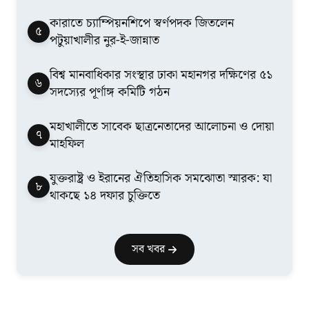
কারাতে চ্যাম্পিয়নশিপে স্বর্ণপদক জিতলেন
৫
পটুয়াখালীর নুর-ই-জান্নাত
বিশ্ব মানবাধিকার সংস্থার ঢাকা মহানগর দক্ষিণের ৫১
৬
সদস্যের পূর্ণাঙ্গ কমিটি গঠন
মহাখালীতে সাবেক ছাত্রনেতাদের আলোচনা ও দোয়া
৭
মাহফিল
যুক্তরাষ্ট্র ও ইরানের ঐতিহাসিক সমঝোতা স্মারক: যা
৮
থাকছে ১৪ দফার চুক্তিতে
সব খবর