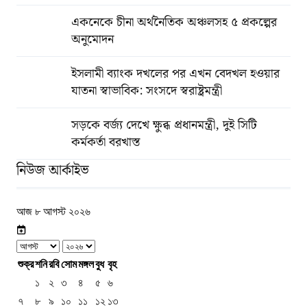
একনেকে চীনা অর্থনৈতিক অঞ্চলসহ ৫ প্রকল্পের
অনুমোদন
ইসলামী ব্যাংক দখলের পর এখন বেদখল হওয়ার
যাতনা স্বাভাবিক: সংসদে স্বরাষ্ট্রমন্ত্রী
সড়কে বর্জ্য দেখে ক্ষুব্ধ প্রধানমন্ত্রী, দুই সিটি
কর্মকর্তা বরখাস্ত
নিউজ আর্কাইভ
আজ ৮ আগস্ট ২০২৬
শুক্র
শনি
রবি
সোম
মঙ্গল
বুধ
বৃহ
১
২
৩
৪
৫
৬
৭
৮
৯
১০
১১
১২
১৩