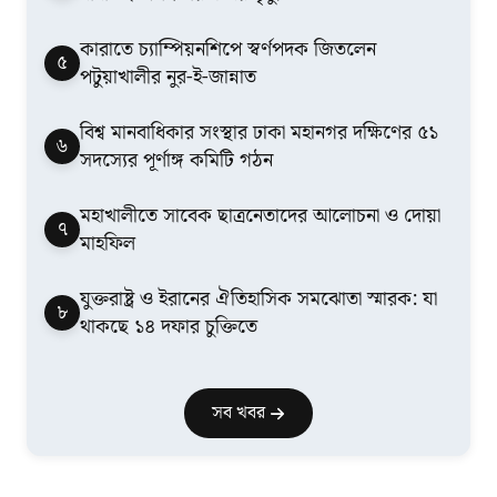
কারাতে চ্যাম্পিয়নশিপে স্বর্ণপদক জিতলেন
৫
পটুয়াখালীর নুর-ই-জান্নাত
বিশ্ব মানবাধিকার সংস্থার ঢাকা মহানগর দক্ষিণের ৫১
৬
সদস্যের পূর্ণাঙ্গ কমিটি গঠন
মহাখালীতে সাবেক ছাত্রনেতাদের আলোচনা ও দোয়া
৭
মাহফিল
যুক্তরাষ্ট্র ও ইরানের ঐতিহাসিক সমঝোতা স্মারক: যা
৮
থাকছে ১৪ দফার চুক্তিতে
সব খবর