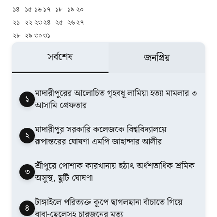
১৪
১৫
১৬
১৭
১৮
১৯
২০
২১
২২
২৩
২৪
২৫
২৬
২৭
২৮
২৯
৩০
৩১
সর্বশেষ
জনপ্রিয়
মাদারীপুরের আলোচিত গৃহবধূ লামিয়া হত্যা মামলার ৩
১
আসামি গ্রেফতার
মাদারীপুর সরকারি কলেজকে বিশ্ববিদ্যালয়ে
২
রূপান্তরের ঘোষণা এমপি জাহান্দার আলীর
শ্রীপুরে পোশাক কারখানায় হঠাৎ অর্ধশতাধিক শ্রমিক
৩
অসুস্থ, ছুটি ঘোষণা
টাঙ্গাইলে পরিত্যক্ত কূপে ছাগলছানা বাঁচাতে গিয়ে
৪
বাবা-ছেলেসহ চারজনের মৃত্যু