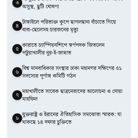
৩
অসুস্থ, ছুটি ঘোষণা
টাঙ্গাইলে পরিত্যক্ত কূপে ছাগলছানা বাঁচাতে গিয়ে
৪
বাবা-ছেলেসহ চারজনের মৃত্যু
কারাতে চ্যাম্পিয়নশিপে স্বর্ণপদক জিতলেন
৫
পটুয়াখালীর নুর-ই-জান্নাত
বিশ্ব মানবাধিকার সংস্থার ঢাকা মহানগর দক্ষিণের ৫১
৬
সদস্যের পূর্ণাঙ্গ কমিটি গঠন
মহাখালীতে সাবেক ছাত্রনেতাদের আলোচনা ও দোয়া
৭
মাহফিল
যুক্তরাষ্ট্র ও ইরানের ঐতিহাসিক সমঝোতা স্মারক: যা
৮
থাকছে ১৪ দফার চুক্তিতে