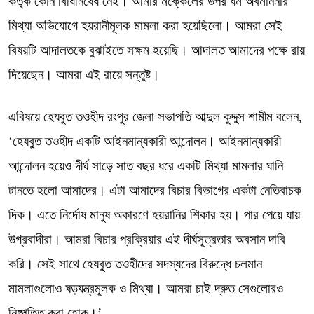
কর্তৃক কোন বিধিনিষেধ নেই। আমার মক্কেলের উপর ধর্ম অবমাননার
মিথ্যা অভিযোগে হয়রানীমূলক মামলা করা হয়েছিলো। আমরা সেই
বিষয়টি আদালতকে বুঝাইতে সক্ষম হয়েছি। আদালত আমাদের পক্ষে রায়
দিয়েছেন। আমরা এই রায়ে সন্তুষ্ট।
এবিষয়ে হেযবুত তওহীদ রংপুর জেলা সভাপতি আব্দুল কুদ্দুস শামীম বলেন,
‘হেযবুত তওহীদ একটি আইনমান্যকারী আন্দোলন। আইনমান্যকারী
আন্দোলন হয়েও দীর্ঘ সাড়ে সাত বছর ধরে একটি মিথ্যা মামলার ঘানি
টানতে হলো আমাদের। এটা আমাদের বিচার বিভাগের একটা নেতিবাচক
দিক। এতে নির্দোষ মানুষ অকারণে হয়রানির শিকার হয়। পার পেয়ে যায়
উগ্রবাদীরা। আমরা বিচার প্রক্রিয়ার এই দীর্ঘসূত্রতার অবসান দাবি
করি। সেই সাথে হেযবুত তওহীদের সদস্যদের বিরুদ্ধে চলমান
মামলাগুলোও ষড়যন্ত্রমূলক ও মিথ্যা। আমরা চাই দ্রুত সেগুলোরও
নিষ্পত্তি করা হোক।’