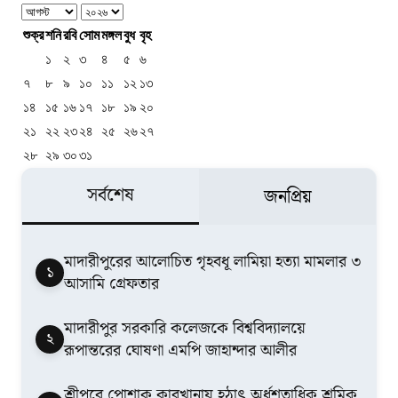
শুক্র
শনি
রবি
সোম
মঙ্গল
বুধ
বৃহ
১
২
৩
৪
৫
৬
৭
৮
৯
১০
১১
১২
১৩
১৪
১৫
১৬
১৭
১৮
১৯
২০
২১
২২
২৩
২৪
২৫
২৬
২৭
২৮
২৯
৩০
৩১
সর্বশেষ
জনপ্রিয়
মাদারীপুরের আলোচিত গৃহবধূ লামিয়া হত্যা মামলার ৩
১
আসামি গ্রেফতার
মাদারীপুর সরকারি কলেজকে বিশ্ববিদ্যালয়ে
২
রূপান্তরের ঘোষণা এমপি জাহান্দার আলীর
শ্রীপুরে পোশাক কারখানায় হঠাৎ অর্ধশতাধিক শ্রমিক