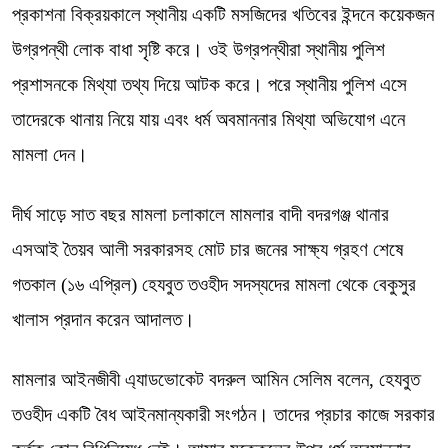
প্রকাশনা বিক্রয়কালে স্থানীয় একটি মসজিদের খতিবের ইন্দনে কয়েকজন
উগ্রপন্থী লোক বাধা সৃষ্টি করে। ওই উগ্রপন্থীরা স্থানীয় পুলিশ
প্রশাসনকে মিথ্যা তথ্য দিয়ে আটক করে। পরে স্থানীয় পুলিশ এসে
তাদেরকে থানায় নিয়ে যায় এবং ধর্ম অবমাননার মিথ্যা অভিযোগ এনে
মামলা দেন।
দীর্ঘ সাড়ে সাত বছর মামলা চলাকালে মামলার বাদী বদরগঞ্জ থানার
এসআই তৈয়ব আলী সরকারসহ মোট চার জনের সাক্ষ্য গ্রহণ শেষে
গতকাল (১৬ এপ্রিল) হেযবুত তওহীদ সদস্যদের মামলা থেকে বেকুসুর
খালাস প্রদান করেন আদালত।
মামলার আইনজীবী এ্যাডভোকেট বদরুল আমিন সেলিম বলেন, হেযবুত
তওহীদ একটি বৈধ আইনমান্যকারী সংগঠন। তাদের প্রচার কাজে সরকার