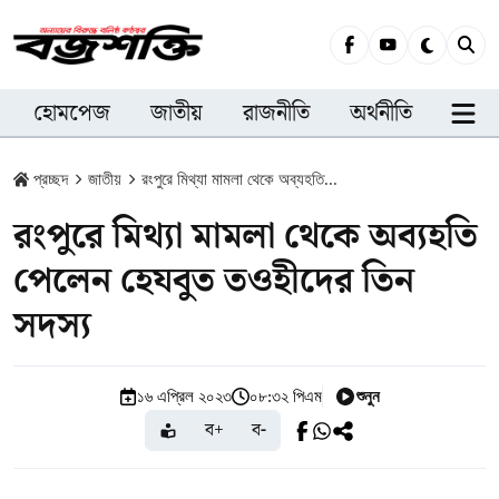
হোমপেজ
জাতীয়
রাজনীতি
অর্থনীতি
সারা
প্রচ্ছদ
জাতীয়
রংপুরে মিথ্যা মামলা থেকে অব্যহতি...
রংপুরে মিথ্যা মামলা থেকে অব্যহতি
পেলেন হেযবুত তওহীদের তিন
সদস্য
শুনুন
১৬ এপ্রিল ২০২৩
০৮:৩২ পিএম
ব+
ব-