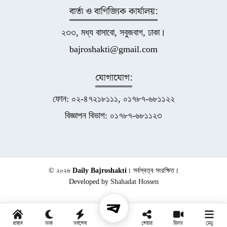
বার্তা ও বাণিজ্যিক কার্যালয়:
২৩৩, মধ্য বাসাবো, সবুজবাগ, ঢাকা।
bajroshakti@gmail.com
যোগাযোগ:
ফোন: ০২-৪৭২১৮১১১, ০১৭৮৭-৬৮১১২২
বিজ্ঞাপন বিভাগ: ০১৭৮৭-৬৮১১২৩
© ২০২৬
Daily Bajroshakti
। সর্বস্বত্ব সংরক্ষিত।
Developed by
Shahadat Hossen
প্রচ্ছদ
ডার্ক
সর্বশেষ
শেয়ার
রিলস
মেনু