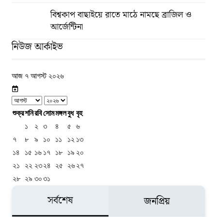
বিশ্বকাপ বাছাইয়ে রাতে মাঠে নামছে ব্রাজিল ও
আর্জেন্টিনা
নিউজ আর্কাইভ
আজ ৭ আগস্ট ২০২৬
শুক্র
শনি
রবি
সোম
মঙ্গল
বুধ
বৃহ
১
২
৩
৪
৫
৬
৭
৮
৯
১০
১১
১২
১৩
১৪
১৫
১৬
১৭
১৮
১৯
২০
২১
২২
২৩
২৪
২৫
২৬
২৭
২৮
২৯
৩০
৩১
সর্বশেষ
জনপ্রিয়