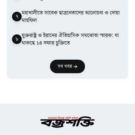
মহাখালীতে সাবেক ছাত্রনেতাদের আলোচনা ও দোয়া
৭
মাহফিল
যুক্তরাষ্ট্র ও ইরানের ঐতিহাসিক সমঝোতা স্মারক: যা
৮
থাকছে ১৪ দফার চুক্তিতে
সব খবর