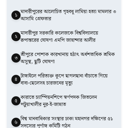
মাদারীপুরের আলোচিত গৃহবধূ লামিয়া হত্যা মামলার ৩
১
আসামি গ্রেফতার
মাদারীপুর সরকারি কলেজকে বিশ্ববিদ্যালয়ে
২
রূপান্তরের ঘোষণা এমপি জাহান্দার আলীর
শ্রীপুরে পোশাক কারখানায় হঠাৎ অর্ধশতাধিক শ্রমিক
৩
অসুস্থ, ছুটি ঘোষণা
টাঙ্গাইলে পরিত্যক্ত কূপে ছাগলছানা বাঁচাতে গিয়ে
৪
বাবা-ছেলেসহ চারজনের মৃত্যু
কারাতে চ্যাম্পিয়নশিপে স্বর্ণপদক জিতলেন
৫
পটুয়াখালীর নুর-ই-জান্নাত
বিশ্ব মানবাধিকার সংস্থার ঢাকা মহানগর দক্ষিণের ৫১
৬
সদস্যের পূর্ণাঙ্গ কমিটি গঠন