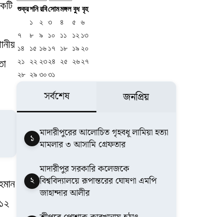
একটি
শুক্র
শনি
রবি
সোম
মঙ্গল
বুধ
বৃহ
১
২
৩
৪
৫
৬
৭
৮
৯
১০
১১
১২
১৩
থানীয়
১৪
১৫
১৬
১৭
১৮
১৯
২০
২১
২২
২৩
২৪
২৫
২৬
২৭
তা
২৮
২৯
৩০
৩১
সর্বশেষ
জনপ্রিয়
মাদারীপুরের আলোচিত গৃহবধূ লামিয়া হত্যা
১
মামলার ৩ আসামি গ্রেফতার
মাদারীপুর সরকারি কলেজকে
২
বিশ্ববিদ্যালয়ে রূপান্তরের ঘোষণা এমপি
হমান
জাহান্দার আলীর
 ১২