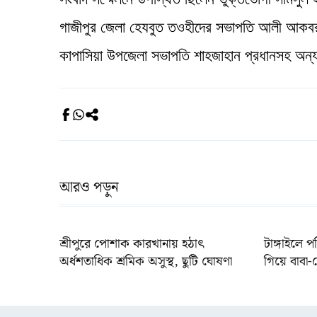
গাজীপুর জেলা হেযবুত তওহীদের সভাপতি আলী আকবর উ
কাপাসিয়া উপজেলা সভাপতি শাহজাহান প্রধানসহ অন্
আরও পড়ুন
শ্রীপুরে পোশাক কারখানায় হঠাৎ
টাঙ্গাইলে প
অর্ধশতাধিক শ্রমিক অসুস্থ, ছুটি ঘোষণা
গিয়ে বাবা-