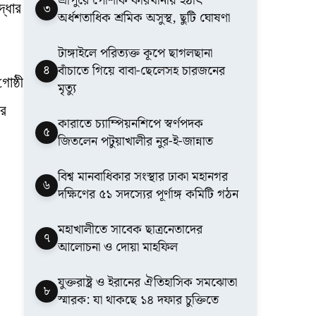
শ্রীপুরে পোশাক কারখানায় হঠাৎ
৩
্ধার
অর্ধশতাধিক শ্রমিক অসুস্থ, ছুটি ঘোষণা
টাঙ্গাইলে পরিত্যক্ত কূপে ছাগলছানা
৪
বাঁচাতে গিয়ে বাবা-ছেলেসহ চারজনের
োষ্ঠী
মৃত্যু
ার
কারাতে চ্যাম্পিয়নশিপে স্বর্ণপদক
৫
জিতলেন পটুয়াখালীর নুর-ই-জান্নাত
বিশ্ব মানবাধিকার সংস্থার ঢাকা মহানগর
৬
দক্ষিণের ৫১ সদস্যের পূর্ণাঙ্গ কমিটি গঠন
মহাখালীতে সাবেক ছাত্রনেতাদের
৭
আলোচনা ও দোয়া মাহফিল
যুক্তরাষ্ট্র ও ইরানের ঐতিহাসিক সমঝোতা
৮
স্মারক: যা থাকছে ১৪ দফার চুক্তিতে