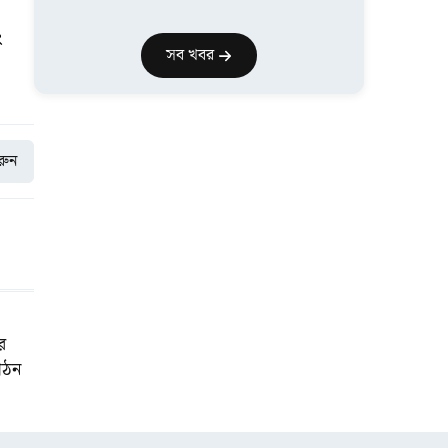
ং
সব খবর
করুন
র
 গঠন