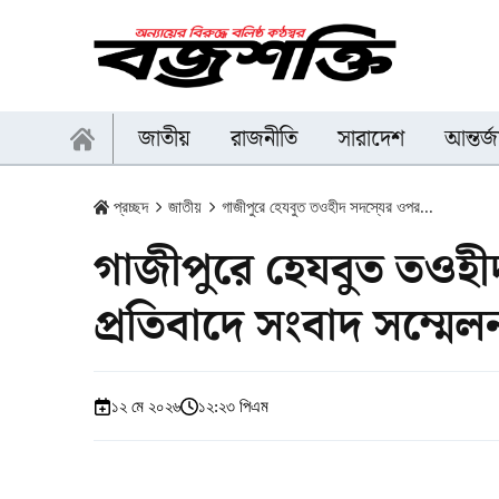
জাতীয়
রাজনীতি
সারাদেশ
আন্তর্
প্রচ্ছদ
জাতীয়
গাজীপুরে হেযবুত তওহীদ সদস্যের ওপর...
গাজীপুরে হেযবুত তওহী
প্রতিবাদে সংবাদ সম্মেল
১২ মে ২০২৬
১২:২৩ পিএম