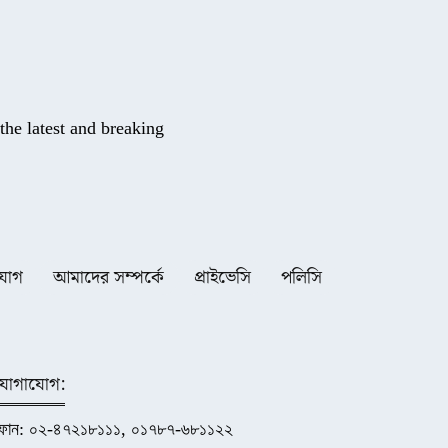
he latest and breaking
যোগ
আমাদের সম্পর্কে
প্রাইভেসি
পলিসি
যোগাযোগ:
ফোন: ০২-৪৭২১৮১১১, ০১৭৮৭-৬৮১১২২