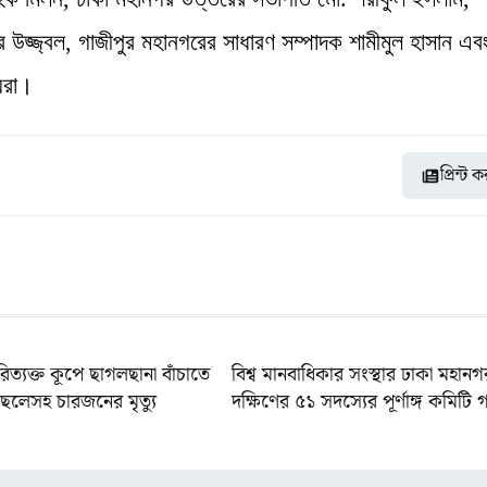
জ্জ্বল, গাজীপুর মহানগরের সাধারণ সম্পাদক শামীমুল হাসান এব
যরা।
প্রিন্ট 
রিত্যক্ত কূপে ছাগলছানা বাঁচাতে
বিশ্ব মানবাধিকার সংস্থার ঢাকা মহানগ
ছেলেসহ চারজনের মৃত্যু
দক্ষিণের ৫১ সদস্যের পূর্ণাঙ্গ কমিটি