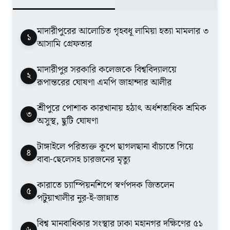
মাদারীপুরের আলোচিত গৃহবধূ লামিয়া হত্যা মামলার ৩
১
আসামি গ্রেফতার
মাদারীপুর সরকারি কলেজকে বিশ্ববিদ্যালয়ে
২
রূপান্তরের ঘোষণা এমপি জাহান্দার আলীর
শ্রীপুরে পোশাক কারখানায় হঠাৎ অর্ধশতাধিক শ্রমিক
৩
অসুস্থ, ছুটি ঘোষণা
টাঙ্গাইলে পরিত্যক্ত কূপে ছাগলছানা বাঁচাতে গিয়ে
৪
বাবা-ছেলেসহ চারজনের মৃত্যু
কারাতে চ্যাম্পিয়নশিপে স্বর্ণপদক জিতলেন
৫
পটুয়াখালীর নুর-ই-জান্নাত
বিশ্ব মানবাধিকার সংস্থার ঢাকা মহানগর দক্ষিণের ৫১
৬