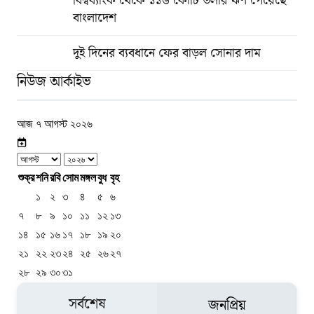
বিশ্বব্যাংক থেকে ১১৬ কোটি ডলার ঋণ পেয়েছে
বাংলাদেশ
দুই দিনের ব্যবধানে ফের বাড়ল সোনার দাম
নিউজ আর্কাইভ
আজ ৭ আগস্ট ২০২৬
শুক্র
শনি
রবি
সোম
মঙ্গল
বুধ
বৃহ
১
২
৩
৪
৫
৬
৭
৮
৯
১০
১১
১২
১৩
১৪
১৫
১৬
১৭
১৮
১৯
২০
২১
২২
২৩
২৪
২৫
২৬
২৭
২৮
২৯
৩০
৩১
সর্বশেষ
জনপ্রিয়