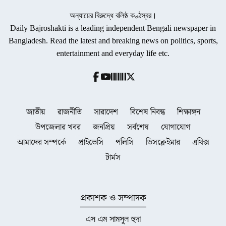
অন্যায়ের বিরুদ্ধে বলিষ্ঠ কণ্ঠস্বর।
Daily Bajroshakti is a leading independent Bengali newspaper in
Bangladesh. Read the latest and breaking news on politics, sports,
entertainment and everyday life etc.
জাতীয়
রাজনীতি
সারাদেশ
বিশেষ নিবন্ধ
শিক্ষাঙ্গন
উপজেলার খবর
জনপ্রিয়
সর্বশেষ
যোগাযোগ
আমাদের সম্পর্কে
প্রাইভেসি
পলিসি
ডিসক্লেইমার
এথিক্স
টার্মস
প্রকাশক ও সম্পাদক
এস এম সামসুল হুদা