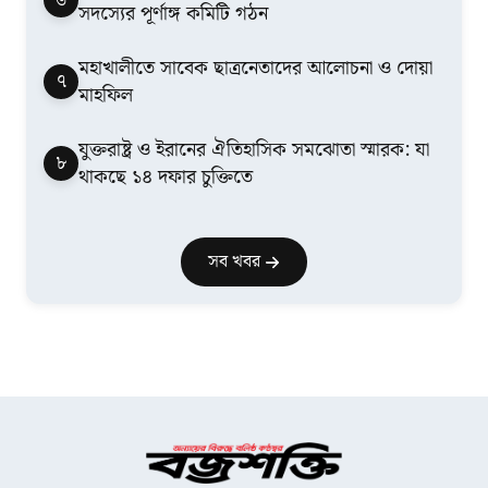
সদস্যের পূর্ণাঙ্গ কমিটি গঠন
মহাখালীতে সাবেক ছাত্রনেতাদের আলোচনা ও দোয়া
৭
মাহফিল
যুক্তরাষ্ট্র ও ইরানের ঐতিহাসিক সমঝোতা স্মারক: যা
৮
থাকছে ১৪ দফার চুক্তিতে
সব খবর