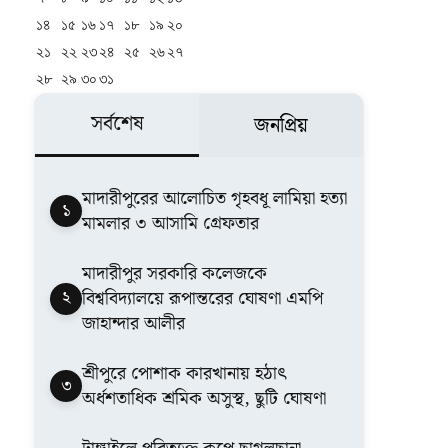
১৪
১৫
১৬
১৭
১৮
১৯
২০
২১
২২
২৩
২৪
২৫
২৬
২৭
২৮
২৯
৩০
৩১
সর্বশেষ
জনপ্রিয়
মাদারীপুরের আলোচিত গৃহবধূ লামিয়া হত্যা
১
মামলার ৩ আসামি গ্রেফতার
মাদারীপুর সরকারি কলেজকে
২
বিশ্ববিদ্যালয়ে রূপান্তরের ঘোষণা এমপি
জাহান্দার আলীর
শ্রীপুরে পোশাক কারখানায় হঠাৎ
৩
অর্ধশতাধিক শ্রমিক অসুস্থ, ছুটি ঘোষণা