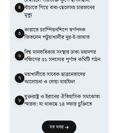
টাঙ্গাইলে পরিত্যক্ত কূপে ছাগলছানা
৪
বাঁচাতে গিয়ে বাবা-ছেলেসহ চারজনের
মৃত্যু
কারাতে চ্যাম্পিয়নশিপে স্বর্ণপদক
৫
জিতলেন পটুয়াখালীর নুর-ই-জান্নাত
বিশ্ব মানবাধিকার সংস্থার ঢাকা মহানগর
৬
দক্ষিণের ৫১ সদস্যের পূর্ণাঙ্গ কমিটি গঠন
মহাখালীতে সাবেক ছাত্রনেতাদের
৭
আলোচনা ও দোয়া মাহফিল
যুক্তরাষ্ট্র ও ইরানের ঐতিহাসিক সমঝোতা
৮
স্মারক: যা থাকছে ১৪ দফার চুক্তিতে
সব খবর