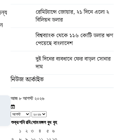
রেমিট্যান্সে জোয়ার, ২১ দিনে এলো ২
জন্য
বিলিয়ন ডলার
েন
বিশ্বব্যাংক থেকে ১১৬ কোটি ডলার ঋণ
পেয়েছে বাংলাদেশ
দুই দিনের ব্যবধানে ফের বাড়ল সোনার
দাম
নিউজ আর্কাইভ
আজ ৮ আগস্ট ২০২৬
শুক্র
শনি
রবি
সোম
মঙ্গল
বুধ
বৃহ
১
২
৩
৪
৫
৬
৭
৮
৯
১০
১১
১২
১৩