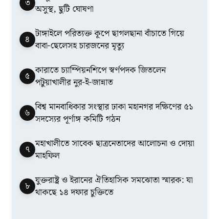
৩
অসুস্থ, ছুটি ঘোষণা
টাঙ্গাইলে পরিত্যক্ত কূপে ছাগলছানা বাঁচাতে গিয়ে
৪
বাবা-ছেলেসহ চারজনের মৃত্যু
কারাতে চ্যাম্পিয়নশিপে স্বর্ণপদক জিতলেন
৫
পটুয়াখালীর নুর-ই-জান্নাত
বিশ্ব মানবাধিকার সংস্থার ঢাকা মহানগর দক্ষিণের ৫১
৬
সদস্যের পূর্ণাঙ্গ কমিটি গঠন
মহাখালীতে সাবেক ছাত্রনেতাদের আলোচনা ও দোয়া
৭
মাহফিল
যুক্তরাষ্ট্র ও ইরানের ঐতিহাসিক সমঝোতা স্মারক: যা
৮
থাকছে ১৪ দফার চুক্তিতে