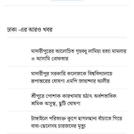
ঢাকা -এর আরও খবর
মাদারীপুরের আলোচিত গৃহবধূ লামিয়া হত্যা মামলার
৩ আসামি গ্রেফতার
মাদারীপুর সরকারি কলেজকে বিশ্ববিদ্যালয়ে
রূপান্তরের ঘোষণা এমপি জাহান্দার আলীর
শ্রীপুরে পোশাক কারখানায় হঠাৎ অর্ধশতাধিক
শ্রমিক অসুস্থ, ছুটি ঘোষণা
টাঙ্গাইলে পরিত্যক্ত কূপে ছাগলছানা বাঁচাতে গিয়ে
বাবা-ছেলেসহ চারজনের মৃত্যু