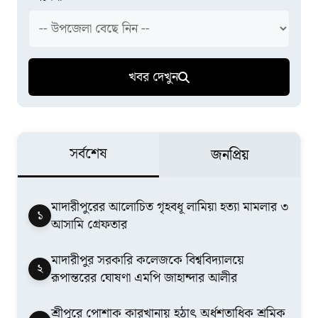
খবর দেখুন
সর্বশেষ
জনপ্রিয়
মাদারীপুরের আলোচিত গৃহবধূ লামিয়া হত্যা মামলার ৩
১
আসামি গ্রেফতার
মাদারীপুর সরকারি কলেজকে বিশ্ববিদ্যালয়ে
২
রূপান্তরের ঘোষণা এমপি জাহান্দার আলীর
শ্রীপুরে পোশাক কারখানায় হঠাৎ অর্ধশতাধিক শ্রমিক