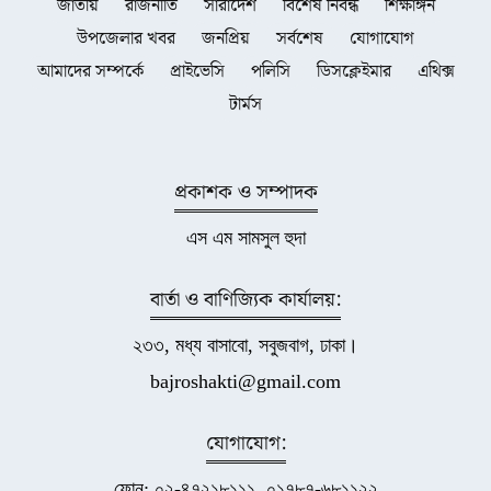
জাতীয়
রাজনীতি
সারাদেশ
বিশেষ নিবন্ধ
শিক্ষাঙ্গন
উপজেলার খবর
জনপ্রিয়
সর্বশেষ
যোগাযোগ
আমাদের সম্পর্কে
প্রাইভেসি
পলিসি
ডিসক্লেইমার
এথিক্স
টার্মস
প্রকাশক ও সম্পাদক
এস এম সামসুল হুদা
বার্তা ও বাণিজ্যিক কার্যালয়:
২৩৩, মধ্য বাসাবো, সবুজবাগ, ঢাকা।
bajroshakti@gmail.com
যোগাযোগ:
ফোন: ০২-৪৭২১৮১১১, ০১৭৮৭-৬৮১১২২