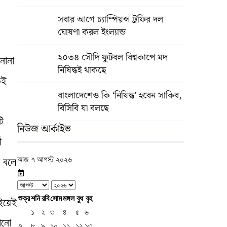
সবার আগে চ্যাম্পিয়ন্স ট্রফির দল
ঘোষণা করল ইংল্যান্ড
২০৩৪ সৌদি ফুটবল বিশ্বকাপে মদ
নানা
নিষিদ্ধই থাকছে
উই
বাংলাদেশেও কি ‘নিষিদ্ধ’ হবেন সাকিব,
বিসিবি যা বলছে
টি
নিউজ আর্কাইভ
ী
আজ ৭ আগস্ট ২০২৬
ে বলে
শুক্র
শনি
রবি
সোম
মঙ্গল
বুধ
বৃহ
াইয়েই
১
২
৩
৪
৫
৬
োনো
৭
৮
৯
১০
১১
১২
১৩