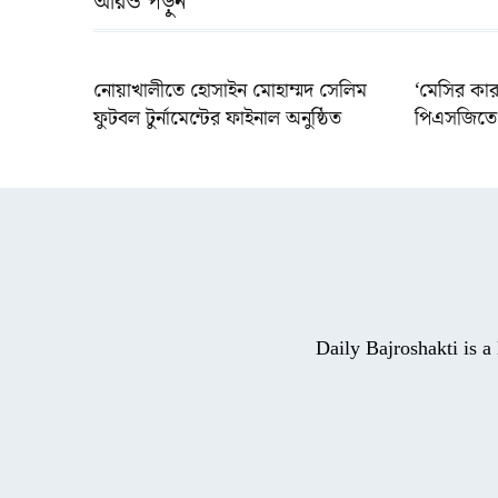
আরও পড়ুন
নোয়াখালীতে হোসাইন মোহাম্মদ সেলিম
‘মেসির কার
ফুটবল টুর্নামেন্টের ফাইনাল অনুষ্ঠিত
পিএসজিতে 
Daily Bajroshakti is 