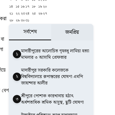
১৪
১৫
১৬
১৭
১৮
১৯
২০
২১
২২
২৩
২৪
২৫
২৬
২৭
 করা
২৮
২৯
৩০
৩১
সর্বশেষ
জনপ্রিয়
 বা
লা
মাদারীপুরের আলোচিত গৃহবধূ লামিয়া হত্যা
১
মামলার ৩ আসামি গ্রেফতার
িয়ে
মাদারীপুর সরকারি কলেজকে
২
বিশ্ববিদ্যালয়ে রূপান্তরের ঘোষণা এমপি
জাহান্দার আলীর
র বেশ
শ্রীপুরে পোশাক কারখানায় হঠাৎ
৩
অর্ধশতাধিক শ্রমিক অসুস্থ, ছুটি ঘোষণা