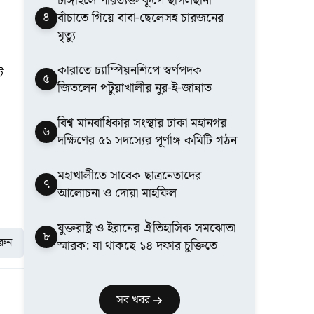
টাঙ্গাইলে পরিত্যক্ত কূপে ছাগলছানা
৪
বাঁচাতে গিয়ে বাবা-ছেলেসহ চারজনের
মৃত্যু
কারাতে চ্যাম্পিয়নশিপে স্বর্ণপদক
ট
৫
জিতলেন পটুয়াখালীর নুর-ই-জান্নাত
বিশ্ব মানবাধিকার সংস্থার ঢাকা মহানগর
৬
দক্ষিণের ৫১ সদস্যের পূর্ণাঙ্গ কমিটি গঠন
মহাখালীতে সাবেক ছাত্রনেতাদের
৭
আলোচনা ও দোয়া মাহফিল
যুক্তরাষ্ট্র ও ইরানের ঐতিহাসিক সমঝোতা
৮
করুন
স্মারক: যা থাকছে ১৪ দফার চুক্তিতে
সব খবর