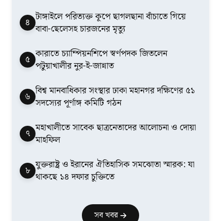
টাঙ্গাইলে পরিত্যক্ত কূপে ছাগলছানা বাঁচাতে গিয়ে
৪
বাবা-ছেলেসহ চারজনের মৃত্যু
কারাতে চ্যাম্পিয়নশিপে স্বর্ণপদক জিতলেন
৫
পটুয়াখালীর নুর-ই-জান্নাত
বিশ্ব মানবাধিকার সংস্থার ঢাকা মহানগর দক্ষিণের ৫১
৬
সদস্যের পূর্ণাঙ্গ কমিটি গঠন
মহাখালীতে সাবেক ছাত্রনেতাদের আলোচনা ও দোয়া
৭
মাহফিল
যুক্তরাষ্ট্র ও ইরানের ঐতিহাসিক সমঝোতা স্মারক: যা
৮
থাকছে ১৪ দফার চুক্তিতে
সব খবর