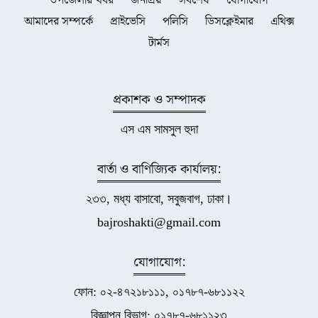
উপজেলার খবর
জনপ্রিয়
সর্বশেষ
যোগাযোগ
আমাদের সম্পর্কে
প্রাইভেসি
পলিসি
ডিসক্লেইমার
এথিক্স
টার্মস
প্রকাশক ও সম্পাদক
এস এম সামসুল হুদা
বার্তা ও বাণিজ্যিক কার্যালয়:
২৩৩, মধ্য বাসাবো, সবুজবাগ, ঢাকা।
bajroshakti@gmail.com
যোগাযোগ:
ফোন: ০২-৪৭২১৮১১১, ০১৭৮৭-৬৮১১২২
বিজ্ঞাপন বিভাগ: ০১৭৮৭-৬৮১১২৩