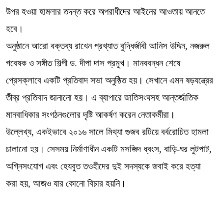
উপর হওয়া হামলার তদন্ত করে অপরাধীদের আইনের আওতায় আনতে
হবে।
অনুষ্ঠানে আরো বক্তব্য রাখেন প্রখ্যাত বুদ্ধিজীবী আনিস উদ্দিন, নজরুল
গবেষক ও সঙ্গীত শিল্পী ড. দীপা দাস প্রমুখ। মানববন্ধন শেষে
প্রেসক্লাবে একটি প্রতিবাদ সভা অনুষ্ঠিত হয়। সেখানে এমন ষড়যন্ত্রের
তীব্র প্রতিবাদ জানানো হয়। এ ব্যাপারে জাতিসংঘসহ আন্তর্জাতিক
মানবাধিকার সংগঠনগুলোর দৃষ্টি আকর্ষণ করেন নেতাকর্মীরা।
উল্লেখ্য, একইভাবে ২০১৬ সালে মিথ্যা গুজব রটিয়ে বর্বরোচিত হামলা
চালানো হয়। সেসময় নির্মাণাধীন একটি মসজিদ ধ্বংস, বাড়ি-ঘর লুটপাট,
অগ্নিসংযোগ এবং হেযবুত তওহীদের দুই সদস্যকে জবাই করে হত্যা
করা হয়, আজও যার কোনো বিচার হয়নি।