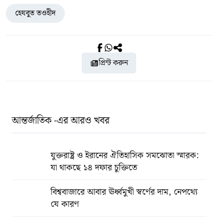
হেযবুত তওহীদ
প্রিন্ট করুন
আন্তর্জাতিক -এর আরও খবর
যুক্তরাষ্ট্র ও ইরানের ঐতিহাসিক সমঝোতা স্মারক:
যা থাকছে ১৪ দফার চুক্তিতে
বিশ্ববাজারে আবার ঊর্ধ্বমুখী স্বর্ণের দাম, নেপথ্যে
যে কারণ