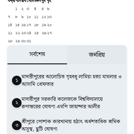
শুক্র
শনি
রবি
সোম
মঙ্গল
বুধ
বৃহ
১
২
৩
৪
৫
৬
৭
৮
৯
১০
১১
১২
১৩
১৪
১৫
১৬
১৭
১৮
১৯
২০
২১
২২
২৩
২৪
২৫
২৬
২৭
২৮
২৯
৩০
৩১
সর্বশেষ
জনপ্রিয়
মাদারীপুরের আলোচিত গৃহবধূ লামিয়া হত্যা মামলার ৩
১
আসামি গ্রেফতার
মাদারীপুর সরকারি কলেজকে বিশ্ববিদ্যালয়ে
২
রূপান্তরের ঘোষণা এমপি জাহান্দার আলীর
শ্রীপুরে পোশাক কারখানায় হঠাৎ অর্ধশতাধিক শ্রমিক
৩
অসুস্থ, ছুটি ঘোষণা