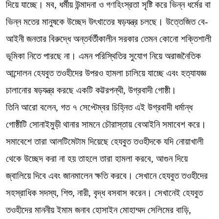
দিয়ে যাচ্ছে। মব, ধর্মীয় উন্মাদনা ও গণহিংস্রতা সৃষ্টি করে ভিন্ন ধর্মের বা
ভিন্ন মতের মানুষকে উচ্ছেদ উৎখাতের ষড়যন্ত্র চলছে। উত্তেজিত বে-
আইনী জনতার বিরুদ্ধে অন্তর্বর্তীকালীন সরকার তেমন কোনো শক্তিশালী
ভূমিকা নিতে পারছে না। এমন পরিস্থিতির সুযোগ নিয়ে অরাজনৈতিক
আন্দোলন হেযবুত তওহীদের উপরও হামলা চালিয়ে যাচ্ছে এবং হত্যাযজ্ঞ
চালানোর ষড়যন্ত্র করছে একটি কট্টরপন্থী, উগ্রবাদী গোষ্ঠী।
তিনি আরো বলেন, গত ৭ সেপ্টেম্বর চিহ্নিত এই উগ্রবাদী ধর্মান্ধ
গোষ্ঠীটি সোনাইমুড়ী থানার সামনে চৌরাস্তায় বেআইনি সমাবেশ করে।
সমাবেশে তারা আলটিমেটাম দিয়েছে হেযবুত তওহীদকে যদি নোয়াখালী
থেকে উচ্ছেদ করা না হয় তাহলে তারা হামলা করবে, আগুন দিয়ে
জ্বালিয়ে দিবে এবং জানমালেন ক্ষতি করবে। সেখানে হেযবুত তওহীদের
সহস্রাধিক সদস্য, শিশু, নারী, বৃদ্ধ বসবাস করেন। সেখানেই হেযবুত
তওহীদের মাননীয় ইমাম জনাব হোসাইন মোহাম্মদ সেলিমের বাড়ি,