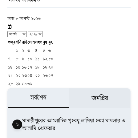
নিউজ আর্কাইভ
আজ ৮ আগস্ট ২০২৬
শুক্র
শনি
রবি
সোম
মঙ্গল
বুধ
বৃহ
১
২
৩
৪
৫
৬
৭
৮
৯
১০
১১
১২
১৩
১৪
১৫
১৬
১৭
১৮
১৯
২০
২১
২২
২৩
২৪
২৫
২৬
২৭
২৮
২৯
৩০
৩১
সর্বশেষ
জনপ্রিয়
মাদারীপুরের আলোচিত গৃহবধূ লামিয়া হত্যা মামলার ৩
১
আসামি গ্রেফতার