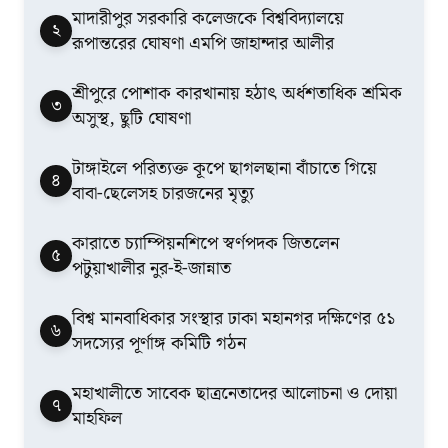
মাদারীপুর সরকারি কলেজকে বিশ্ববিদ্যালয়ে
২
রূপান্তরের ঘোষণা এমপি জাহান্দার আলীর
শ্রীপুরে পোশাক কারখানায় হঠাৎ অর্ধশতাধিক শ্রমিক
৩
অসুস্থ, ছুটি ঘোষণা
টাঙ্গাইলে পরিত্যক্ত কূপে ছাগলছানা বাঁচাতে গিয়ে
৪
বাবা-ছেলেসহ চারজনের মৃত্যু
কারাতে চ্যাম্পিয়নশিপে স্বর্ণপদক জিতলেন
৫
পটুয়াখালীর নুর-ই-জান্নাত
বিশ্ব মানবাধিকার সংস্থার ঢাকা মহানগর দক্ষিণের ৫১
৬
সদস্যের পূর্ণাঙ্গ কমিটি গঠন
মহাখালীতে সাবেক ছাত্রনেতাদের আলোচনা ও দোয়া
৭
মাহফিল