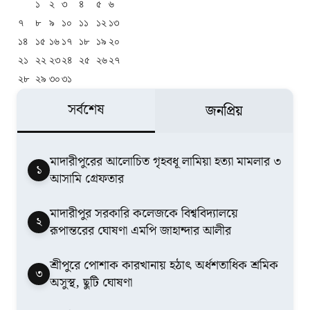
১
২
৩
৪
৫
৬
৭
৮
৯
১০
১১
১২
১৩
১৪
১৫
১৬
১৭
১৮
১৯
২০
২১
২২
২৩
২৪
২৫
২৬
২৭
২৮
২৯
৩০
৩১
সর্বশেষ
জনপ্রিয়
মাদারীপুরের আলোচিত গৃহবধূ লামিয়া হত্যা মামলার ৩
১
আসামি গ্রেফতার
মাদারীপুর সরকারি কলেজকে বিশ্ববিদ্যালয়ে
২
রূপান্তরের ঘোষণা এমপি জাহান্দার আলীর
শ্রীপুরে পোশাক কারখানায় হঠাৎ অর্ধশতাধিক শ্রমিক
৩
অসুস্থ, ছুটি ঘোষণা