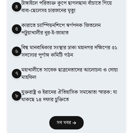
টাঙ্গাইলে পরিত্যক্ত কূপে ছাগলছানা বাঁচাতে গিয়ে
৪
বাবা-ছেলেসহ চারজনের মৃত্যু
কারাতে চ্যাম্পিয়নশিপে স্বর্ণপদক জিতলেন
৫
পটুয়াখালীর নুর-ই-জান্নাত
বিশ্ব মানবাধিকার সংস্থার ঢাকা মহানগর দক্ষিণের ৫১
৬
সদস্যের পূর্ণাঙ্গ কমিটি গঠন
মহাখালীতে সাবেক ছাত্রনেতাদের আলোচনা ও দোয়া
৭
মাহফিল
যুক্তরাষ্ট্র ও ইরানের ঐতিহাসিক সমঝোতা স্মারক: যা
৮
থাকছে ১৪ দফার চুক্তিতে
সব খবর