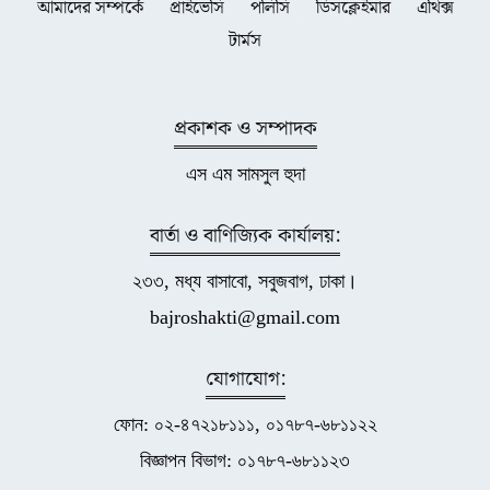
আমাদের সম্পর্কে
প্রাইভেসি
পলিসি
ডিসক্লেইমার
এথিক্স
টার্মস
প্রকাশক ও সম্পাদক
এস এম সামসুল হুদা
বার্তা ও বাণিজ্যিক কার্যালয়:
২৩৩, মধ্য বাসাবো, সবুজবাগ, ঢাকা।
bajroshakti@gmail.com
যোগাযোগ:
ফোন: ০২-৪৭২১৮১১১, ০১৭৮৭-৬৮১১২২
বিজ্ঞাপন বিভাগ: ০১৭৮৭-৬৮১১২৩