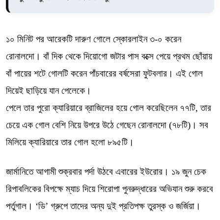
১০ মিনিট পর আরেকটি দারুণ গোলে স্কোরলাইন ৩-০ করেন
রোনালদো। বাঁ দিক থেকে দিয়োগো জটার পাস বক্সে পেয়ে প্রথম ছোঁয়ায়
বাঁ পায়ের শটে গোলটি করেন পাঁচবারের বর্ষসেরা ফুটবলার। এই গোল
দিয়েই ছাড়িয়ে যান পেলেকে।
পেলে তার পুরো ক্যারিয়ারে ব্রাজিলের হয়ে গোল করেছিলেন ৭৭টি, তার
চেয়ে এক গোল বেশি নিয়ে উপরে উঠে গেছেন রোনালদো (৭৮টি)। সব
মিলিয়ে ক্যারিয়ারে তার গোল হলো ৮৯৫টি।
জার্মানিতে আগামী শুক্রবার পর্দা উঠবে এবারের ইউরোর। ১৯ জুন চেক
রিপাবলিকের বিপক্ষে ম্যাচ দিয়ে শিরোপা পুনরুদ্ধারের অভিযান শুরু করবে
পর্তুগাল। ‘ডি’ গ্রুপে তাদের অন্য দুই প্রতিপক্ষ তুরস্ক ও জর্জিয়া।