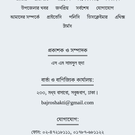
উপজেলার খবর
জনপ্রিয়
সর্বশেষ
যোগাযোগ
আমাদের সম্পর্কে
প্রাইভেসি
পলিসি
ডিসক্লেইমার
এথিক্স
টার্মস
প্রকাশক ও সম্পাদক
এস এম সামসুল হুদা
বার্তা ও বাণিজ্যিক কার্যালয়:
২৩৩, মধ্য বাসাবো, সবুজবাগ, ঢাকা।
bajroshakti@gmail.com
যোগাযোগ:
ফোন: ০২-৪৭২১৮১১১, ০১৭৮৭-৬৮১১২২