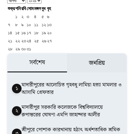
শুক্র
শনি
রবি
সোম
মঙ্গল
বুধ
বৃহ
১
২
৩
৪
৫
৬
৭
৮
৯
১০
১১
১২
১৩
১৪
১৫
১৬
১৭
১৮
১৯
২০
২১
২২
২৩
২৪
২৫
২৬
২৭
২৮
২৯
৩০
৩১
সর্বশেষ
জনপ্রিয়
মাদারীপুরের আলোচিত গৃহবধূ লামিয়া হত্যা মামলার ৩
১
আসামি গ্রেফতার
মাদারীপুর সরকারি কলেজকে বিশ্ববিদ্যালয়ে
২
রূপান্তরের ঘোষণা এমপি জাহান্দার আলীর
শ্রীপুরে পোশাক কারখানায় হঠাৎ অর্ধশতাধিক শ্রমিক
৩