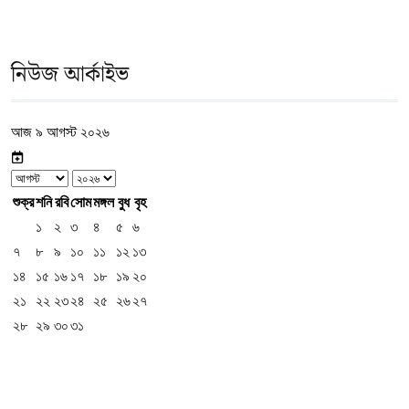
নিউজ আর্কাইভ
আজ ৯ আগস্ট ২০২৬
শুক্র
শনি
রবি
সোম
মঙ্গল
বুধ
বৃহ
১
২
৩
৪
৫
৬
৭
৮
৯
১০
১১
১২
১৩
১৪
১৫
১৬
১৭
১৮
১৯
২০
২১
২২
২৩
২৪
২৫
২৬
২৭
২৮
২৯
৩০
৩১