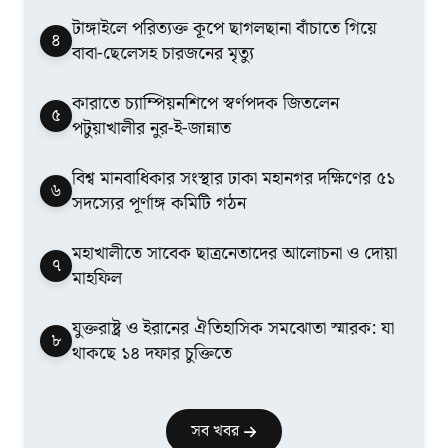
টাঙ্গাইলে পরিত্যক্ত কূপে ছাগলছানা বাঁচাতে গিয়ে
৪
বাবা-ছেলেসহ চারজনের মৃত্যু
কারাতে চ্যাম্পিয়নশিপে স্বর্ণপদক জিতলেন
৫
পটুয়াখালীর নুর-ই-জান্নাত
বিশ্ব মানবাধিকার সংস্থার ঢাকা মহানগর দক্ষিণের ৫১
৬
সদস্যের পূর্ণাঙ্গ কমিটি গঠন
মহাখালীতে সাবেক ছাত্রনেতাদের আলোচনা ও দোয়া
৭
মাহফিল
যুক্তরাষ্ট্র ও ইরানের ঐতিহাসিক সমঝোতা স্মারক: যা
৮
থাকছে ১৪ দফার চুক্তিতে
সব খবর