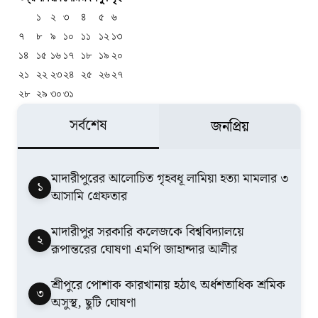
১
২
৩
৪
৫
৬
৭
৮
৯
১০
১১
১২
১৩
১৪
১৫
১৬
১৭
১৮
১৯
২০
২১
২২
২৩
২৪
২৫
২৬
২৭
২৮
২৯
৩০
৩১
সর্বশেষ
জনপ্রিয়
মাদারীপুরের আলোচিত গৃহবধূ লামিয়া হত্যা মামলার ৩
১
আসামি গ্রেফতার
মাদারীপুর সরকারি কলেজকে বিশ্ববিদ্যালয়ে
২
রূপান্তরের ঘোষণা এমপি জাহান্দার আলীর
শ্রীপুরে পোশাক কারখানায় হঠাৎ অর্ধশতাধিক শ্রমিক
৩
অসুস্থ, ছুটি ঘোষণা