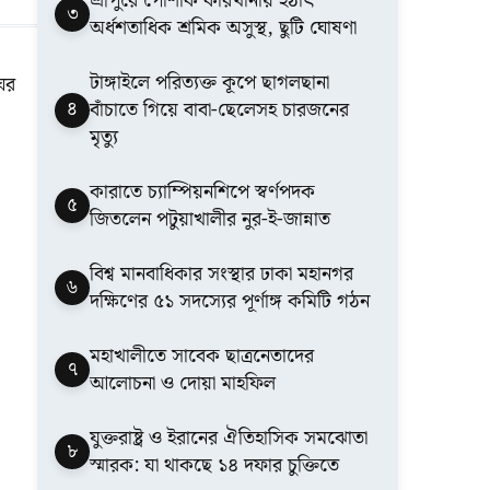
শ্রীপুরে পোশাক কারখানায় হঠাৎ
৩
অর্ধশতাধিক শ্রমিক অসুস্থ, ছুটি ঘোষণা
টাঙ্গাইলে পরিত্যক্ত কূপে ছাগলছানা
ঘের
৪
বাঁচাতে গিয়ে বাবা-ছেলেসহ চারজনের
মৃত্যু
কারাতে চ্যাম্পিয়নশিপে স্বর্ণপদক
৫
জিতলেন পটুয়াখালীর নুর-ই-জান্নাত
বিশ্ব মানবাধিকার সংস্থার ঢাকা মহানগর
৬
দক্ষিণের ৫১ সদস্যের পূর্ণাঙ্গ কমিটি গঠন
মহাখালীতে সাবেক ছাত্রনেতাদের
৭
আলোচনা ও দোয়া মাহফিল
যুক্তরাষ্ট্র ও ইরানের ঐতিহাসিক সমঝোতা
৮
স্মারক: যা থাকছে ১৪ দফার চুক্তিতে