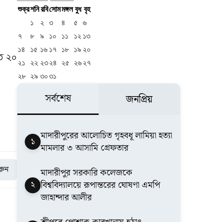
শুক্র
শনি
রবি
সোম
মঙ্গল
বুধ
বৃহ
১
২
৩
৪
৫
৬
৭
৮
৯
১০
১১
১২
১৩
১৪
১৫
১৬
১৭
১৮
১৯
২০
তে ২০
২১
২২
২৩
২৪
২৫
২৬
২৭
২৮
২৯
৩০
৩১
সর্বশেষ
জনপ্রিয়
মাদারীপুরের আলোচিত গৃহবধূ লামিয়া হত্যা
১
মামলার ৩ আসামি গ্রেফতার
করুন
মাদারীপুর সরকারি কলেজকে
২
বিশ্ববিদ্যালয়ে রূপান্তরের ঘোষণা এমপি
জাহান্দার আলীর