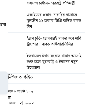
সহায়তা চাইলেন পররাষ্ট্র প্রতিমন্ত্রী
এআইয়ের প্রভাব: চাকরির বাজারে
মূল্যহীন ১২ হাজার ডিগ্রি বাতিল করল
কোনো
চীন
ইরান চুক্তি রোববারই স্বাক্ষর হবে দাবি
ট্রাম্পের , নাকচ আইআরজিসির
ইসরায়েল-ইরান সংঘাত থামার আগেই
শুরু হলো যুক্তরাষ্ট্র ও ইরানের নতুন
উত্তেজনা
নিউজ আর্কাইভ
আজ ৮ আগস্ট ২০২৬