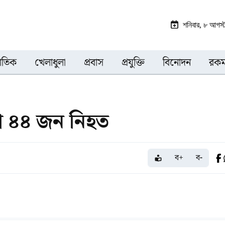
শনিবার, ৮ আগস
জাতিক
খেলাধুলা
প্রবাস
প্রযুক্তি
বিনোদন
রকম
পে ৪৪ জন নিহত
ব+
ব-