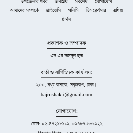
উপজেলার খবর
জনপ্রিয়
সর্বশেষ
যোগাযোগ
আমাদের সম্পর্কে
প্রাইভেসি
পলিসি
ডিসক্লেইমার
এথিক্স
টার্মস
প্রকাশক ও সম্পাদক
এস এম সামসুল হুদা
বার্তা ও বাণিজ্যিক কার্যালয়:
২৩৩, মধ্য বাসাবো, সবুজবাগ, ঢাকা।
bajroshakti@gmail.com
যোগাযোগ:
ফোন: ০২-৪৭২১৮১১১, ০১৭৮৭-৬৮১১২২