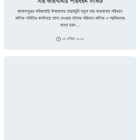
সার কারখানায় পরিবহন সংকট
জামালপুরের সরিষাবাড়ি উপজেলার তারাকান্দি যমুনা সার কারখানায় পরিবহন
মালিক সমিতির কার্যালয়ে তালা দেওয়ার ঘটনায় পরিবহন মালিক ও শ্রমিকদের
মধ্যে চরম…
১৪ এপ্রিল ২০২৫