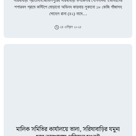
সরিষাবাড়ী প্রতিনিধি:জামালপুরের সরিষাবাড়ী উপজেলার পোগলদিঘা ইউনিয়নের
শশারবল গ্রামে কস্টিপে মোড়ানো অভিনব কায়দায় লুকানো ১৮ কেজি গাঁজাসহ
সোহেল রানা (৪২) নামে…
২৪ এপ্রিল ২০২৫
মালিক সমিতির কার্যালয়ে তালা, সরিষাবাড়ির যমুনা