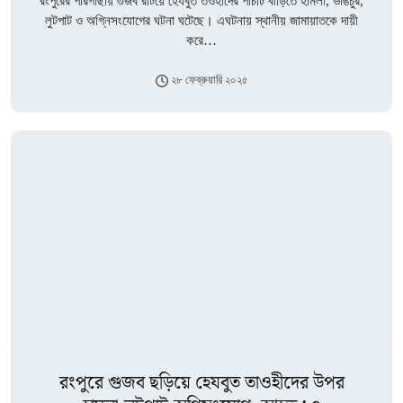
রংপুরের পীরগাছায় গুজব রটিয়ে হেযবুত তওহীদের পাঁচটি বাড়িতে হামলা, ভাঙচুর,
লুটপাট ও অগ্নিসংযোগের ঘটনা ঘটেছে। এঘটনায় স্থানীয় জামায়াতকে দায়ী
করে…
২৮ ফেব্রুয়ারি ২০২৫
রংপুরে গুজব ছড়িয়ে হেযবুত তাওহীদের উপর