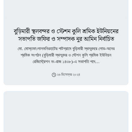
বুড়িমারী স্থলবন্দর ও স্টেশন কুলি শ্রমিক ইউনিয়নের
সভাপতি জফির ও সম্পাদক নুর আমিন নির্বাচিত
মো. মোস্তফা:লালমনিরহাটের পাটগ্রামে বুড়িমারী স্থলবন্দরে লোড-অনের
শ্রমিক সংগঠন (বুড়িমারী স্থলবন্দর ও স্টেশন কুলি শ্রমিক ইউনিয়ন
রেজিস্ট্রেশন নং-রাজ ১৪৩৮)-এ সভাপতি পদে…
২৬ ডিসেম্বর ২০২৪