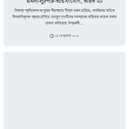
হামলা-লুটপাট-অগ্নিসংযোগ, আহত ২০
নিজস্ব প্রতিবেদক:রংপুরের পীরগাছায় মিথ্যা গুজব ছড়িয়ে, মসজিদের মাইকে
উসকানিমূলক প্রচার চালিয়ে হেযবুত তওহীদের সদস্যদের বাড়িঘরে কয়েক দফায়
হামলা চালিয়েছে উগ্রবাদী…
২৪ ফেব্রুয়ারি ২০২৫