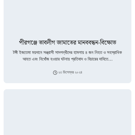
পীরগঞ্জে তাবলীগ জামাতের মানববন্ধন-বিক্ষোভ
টঙ্গী ইজতেমা ময়দানে সন্ত্রাসী সাদপন্থীদের হামলায় ৪ জন নিহত ও সহস্রাধিক
আহত এবং নিখোঁজ হওয়ার ঘটনায় প্রতিবাদ ও বিচারের দাবিতে…
২৩ ডিসেম্বর ২০২৪