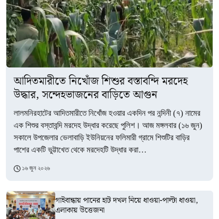
আদিতমারীতে নিখোঁজ শিশুর বস্তাবন্দি মরদেহ
উদ্ধার, সন্দেহভাজনের বাড়িতে আগুন
লালমনিরহাটের আদিতমারীতে নিখোঁজ হওয়ার একদিন পর নন্দিনী (৭) নামের
এক শিশুর বস্তাবন্দি মরদেহ উদ্ধার করেছে পুলিশ। আজ মঙ্গলবার (১৬ জুন)
সকালে উপজেলার ভেলাবাড়ি ইউনিয়নের ফলিমারী গ্রামে শিশুটির বাড়ির
পাশের একটি ভুট্টাখেত থেকে মরদেহটি উদ্ধার করা…
১৬ জুন ২০২৬
গাইবান্ধায় পানের হাট দখল নিয়ে ধাওয়া-পাল্টা ধাওয়া,
এলাকায় উত্তেজনা