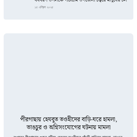
বর্ষবরণ উপলক্ষে পাটগ্রাম উপজেলা চত্বরে মানুষের ঢল
১৫ এপ্রিল ২০২৫
পীরগাছায় হেযবুত তওহীদের বাড়ি-ঘরে হামলা,
ভাঙচুর ও অগ্নিসংযোগের ঘটনায় মামলা