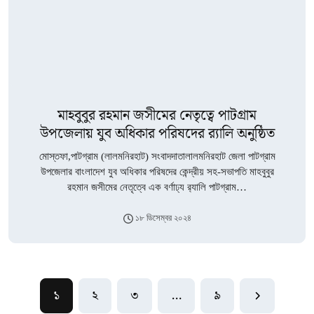
মাহবুবুর রহমান জসীমের নেতৃত্বে পাটগ্রাম
উপজেলায় যুব অধিকার পরিষদের র‍্যালি অনুষ্ঠিত
মোস্তফা,পাটগ্রাম (লালমনিরহাট) সংবাদদাতালালমনিরহাট জেলা পাটগ্রাম
উপজেলার বাংলাদেশ যুব অধিকার পরিষদের কেন্দ্রীয় সহ-সভাপতি মাহবুবুর
রহমান জসীমের নেতৃত্বে এক বর্ণাঢ্য র‍্যালি পাটগ্রাম…
১৮ ডিসেম্বর ২০২৪
১
২
৩
…
৯