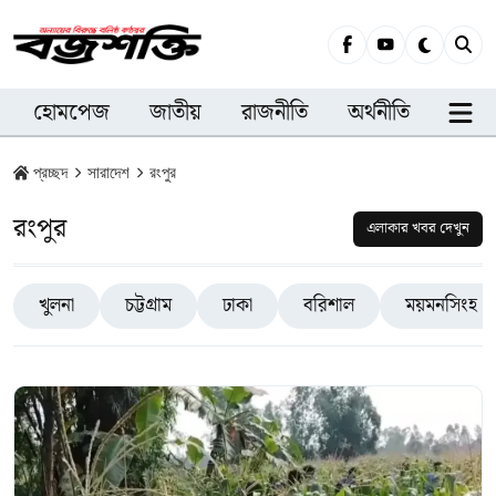
হোমপেজ
জাতীয়
রাজনীতি
অর্থনীতি
সারা
প্রচ্ছদ
সারাদেশ
রংপুর
রংপুর
এলাকার খবর দেখুন
খুলনা
চট্টগ্রাম
ঢাকা
বরিশাল
ময়মনসিংহ