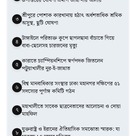
রূপান্তরের ঘোষণা এমপি জাহান্দার আলীর
শ্রীপুরে পোশাক কারখানায় হঠাৎ অর্ধশতাধিক শ্রমিক
৩
অসুস্থ, ছুটি ঘোষণা
টাঙ্গাইলে পরিত্যক্ত কূপে ছাগলছানা বাঁচাতে গিয়ে
৪
বাবা-ছেলেসহ চারজনের মৃত্যু
কারাতে চ্যাম্পিয়নশিপে স্বর্ণপদক জিতলেন
৫
পটুয়াখালীর নুর-ই-জান্নাত
বিশ্ব মানবাধিকার সংস্থার ঢাকা মহানগর দক্ষিণের ৫১
৬
সদস্যের পূর্ণাঙ্গ কমিটি গঠন
মহাখালীতে সাবেক ছাত্রনেতাদের আলোচনা ও দোয়া
৭
মাহফিল
যুক্তরাষ্ট্র ও ইরানের ঐতিহাসিক সমঝোতা স্মারক: যা
৮