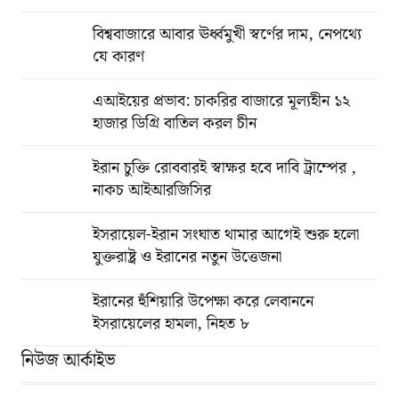
বিশ্ববাজারে আবার ঊর্ধ্বমুখী স্বর্ণের দাম, নেপথ্যে
যে কারণ
এআইয়ের প্রভাব: চাকরির বাজারে মূল্যহীন ১২
হাজার ডিগ্রি বাতিল করল চীন
ইরান চুক্তি রোববারই স্বাক্ষর হবে দাবি ট্রাম্পের ,
নাকচ আইআরজিসির
ইসরায়েল-ইরান সংঘাত থামার আগেই শুরু হলো
যুক্তরাষ্ট্র ও ইরানের নতুন উত্তেজনা
ইরানের হুঁশিয়ারি উপেক্ষা করে লেবাননে
ইসরায়েলের হামলা, নিহত ৮
নিউজ আর্কাইভ