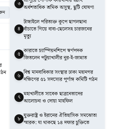
শ্রীপুরে পোশাক কারখানায় হঠাৎ
৩
অর্ধশতাধিক শ্রমিক অসুস্থ, ছুটি ঘোষণা
করুন
টাঙ্গাইলে পরিত্যক্ত কূপে ছাগলছানা
৪
বাঁচাতে গিয়ে বাবা-ছেলেসহ চারজনের
মৃত্যু
কারাতে চ্যাম্পিয়নশিপে স্বর্ণপদক
৫
জিতলেন পটুয়াখালীর নুর-ই-জান্নাত
র
বিশ্ব মানবাধিকার সংস্থার ঢাকা মহানগর
 গঠন
৬
দক্ষিণের ৫১ সদস্যের পূর্ণাঙ্গ কমিটি গঠন
মহাখালীতে সাবেক ছাত্রনেতাদের
৭
আলোচনা ও দোয়া মাহফিল
যুক্তরাষ্ট্র ও ইরানের ঐতিহাসিক সমঝোতা
৮
স্মারক: যা থাকছে ১৪ দফার চুক্তিতে