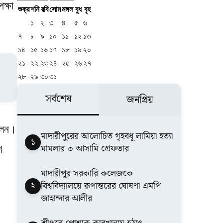
ক্ষা
শুক্র
শনি
রবি
সোম
মঙ্গল
বুধ
বৃহ
১
২
৩
৪
৫
৬
৭
৮
৯
১০
১১
১২
১৩
১৪
১৫
১৬
১৭
১৮
১৯
২০
২১
২২
২৩
২৪
২৫
২৬
২৭
২৮
২৯
৩০
৩১
সর্বশেষ
জনপ্রিয়
িলেন।
মাদারীপুরের আলোচিত গৃহবধূ লামিয়া হত্যা
১
মামলার ৩ আসামি গ্রেফতার
শ
মাদারীপুর সরকারি কলেজকে
২
বিশ্ববিদ্যালয়ে রূপান্তরের ঘোষণা এমপি
জাহান্দার আলীর