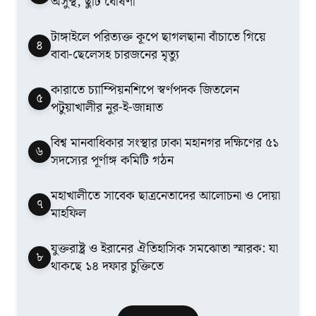
অসুস্থ, ছুটি ঘোষণা
টাঙ্গাইলে পরিত্যক্ত কূপে ছাগলছানা বাঁচাতে গিয়ে
৪
বাবা-ছেলেসহ চারজনের মৃত্যু
কারাতে চ্যাম্পিয়নশিপে স্বর্ণপদক জিতলেন
৫
পটুয়াখালীর নুর-ই-জান্নাত
বিশ্ব মানবাধিকার সংস্থার ঢাকা মহানগর দক্ষিণের ৫১
৬
সদস্যের পূর্ণাঙ্গ কমিটি গঠন
মহাখালীতে সাবেক ছাত্রনেতাদের আলোচনা ও দোয়া
৭
মাহফিল
যুক্তরাষ্ট্র ও ইরানের ঐতিহাসিক সমঝোতা স্মারক: যা
৮
থাকছে ১৪ দফার চুক্তিতে