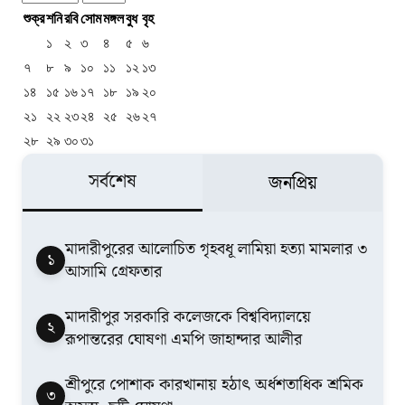
শুক্র
শনি
রবি
সোম
মঙ্গল
বুধ
বৃহ
১
২
৩
৪
৫
৬
৭
৮
৯
১০
১১
১২
১৩
১৪
১৫
১৬
১৭
১৮
১৯
২০
২১
২২
২৩
২৪
২৫
২৬
২৭
২৮
২৯
৩০
৩১
সর্বশেষ
জনপ্রিয়
মাদারীপুরের আলোচিত গৃহবধূ লামিয়া হত্যা মামলার ৩
১
আসামি গ্রেফতার
মাদারীপুর সরকারি কলেজকে বিশ্ববিদ্যালয়ে
২
রূপান্তরের ঘোষণা এমপি জাহান্দার আলীর
শ্রীপুরে পোশাক কারখানায় হঠাৎ অর্ধশতাধিক শ্রমিক
৩