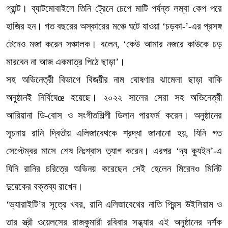
গ্রান্ট। ব্যাটমোবাইলে তিনি ট্রেনে চেপে মাটি পর্যন্ত লম্বা কেপ পরে
হাজির হন। গত বছরের অস্কারের মঞ্চে ঘটে যাওয়া ‘চড়কা-’-এর প্রসঙ্গ
টেনেও মজা করেন সঞ্চালক। বলেন, ‘কেউ আমার নজরে কাউকে চড়
মারবেন না আজ একমাত্র পিঠে ছাড়া’।
সহ অভিনেত্রী বিভাগে বিজয়ীর নাম ঘোষণার ঝামেলা ছাড়া বাকি
অনুষ্ঠানই নির্বিঘেœ হয়েছে। ২০২২ সালের সেরা সহ অভিনেত্রী
আরিয়ানা ডি-বোস ও সংগীতশিল্পী ডিলান পারফর্ম করেন। অনুষ্ঠানের
সূচনায় রানি দ্বিতীয় এলিজাবেথকে শ্রদ্ধা জানানো হয়, যিনি গত
সেপ্টেম্বর মাসে শেষ নিঃশ্বাস ত্যাগ করেন। এরপর ‘দ্য ক্যুইন’-এ
যিনি রানির চরিত্রে অভিনয় করেছেন সেই হেলেন মিরেনও মিনিট
দুয়েকের বক্তব্য রাখেন।
‘ভ্যারাইটি’র সূত্রে খবর, রানি এলিজাবেথের নাতি প্রিন্স উইলিয়াম ও
তার স্ত্রী ওয়েলসের রাজকুমারী রবিবার সন্ধ্যার এই অনুষ্ঠানের দর্শক