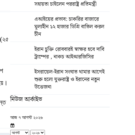
সহায়তা চাইলেন পররাষ্ট্র প্রতিমন্ত্রী
এআইয়ের প্রভাব: চাকরির বাজারে
মূল্যহীন ১২ হাজার ডিগ্রি বাতিল করল
চীন
 (২৫
ইরান চুক্তি রোববারই স্বাক্ষর হবে দাবি
ট্রাম্পের , নাকচ আইআরজিসির
িশ
ইসরায়েল-ইরান সংঘাত থামার আগেই
শুরু হলো যুক্তরাষ্ট্র ও ইরানের নতুন
 হয়।
উত্তেজনা
নিউজ আর্কাইভ
ন্ত
আজ ৭ আগস্ট ২০২৬