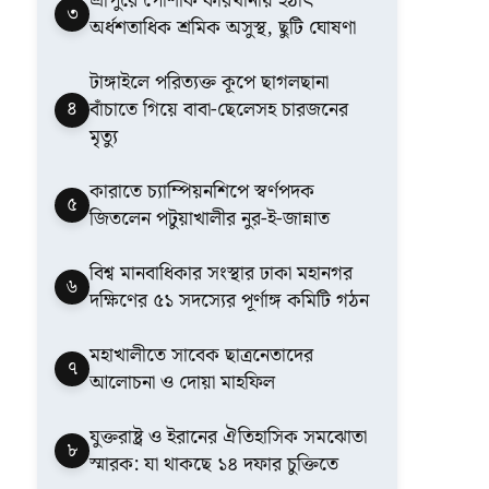
শ্রীপুরে পোশাক কারখানায় হঠাৎ
৩
অর্ধশতাধিক শ্রমিক অসুস্থ, ছুটি ঘোষণা
টাঙ্গাইলে পরিত্যক্ত কূপে ছাগলছানা
৪
বাঁচাতে গিয়ে বাবা-ছেলেসহ চারজনের
মৃত্যু
কারাতে চ্যাম্পিয়নশিপে স্বর্ণপদক
৫
জিতলেন পটুয়াখালীর নুর-ই-জান্নাত
বিশ্ব মানবাধিকার সংস্থার ঢাকা মহানগর
৬
দক্ষিণের ৫১ সদস্যের পূর্ণাঙ্গ কমিটি গঠন
মহাখালীতে সাবেক ছাত্রনেতাদের
৭
আলোচনা ও দোয়া মাহফিল
যুক্তরাষ্ট্র ও ইরানের ঐতিহাসিক সমঝোতা
৮
স্মারক: যা থাকছে ১৪ দফার চুক্তিতে