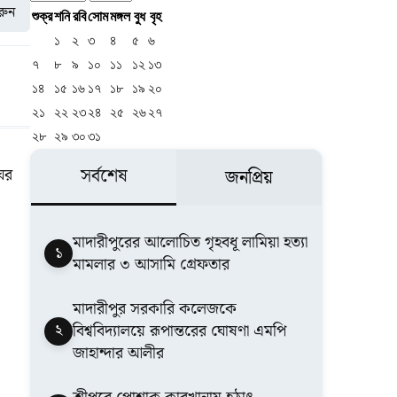
করুন
শুক্র
শনি
রবি
সোম
মঙ্গল
বুধ
বৃহ
১
২
৩
৪
৫
৬
৭
৮
৯
১০
১১
১২
১৩
১৪
১৫
১৬
১৭
১৮
১৯
২০
২১
২২
২৩
২৪
২৫
২৬
২৭
২৮
২৯
৩০
৩১
ঘের
সর্বশেষ
জনপ্রিয়
মাদারীপুরের আলোচিত গৃহবধূ লামিয়া হত্যা
১
মামলার ৩ আসামি গ্রেফতার
মাদারীপুর সরকারি কলেজকে
২
বিশ্ববিদ্যালয়ে রূপান্তরের ঘোষণা এমপি
জাহান্দার আলীর