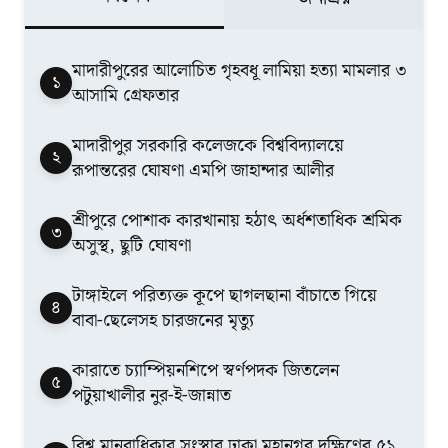
মাদারীপুরের আলোচিত গৃহবধূ লামিয়া হত্যা মামলার ৩
১
আসামি গ্রেফতার
মাদারীপুর সরকারি কলেজকে বিশ্ববিদ্যালয়ে
২
রূপান্তরের ঘোষণা এমপি জাহান্দার আলীর
শ্রীপুরে পোশাক কারখানায় হঠাৎ অর্ধশতাধিক শ্রমিক
৩
অসুস্থ, ছুটি ঘোষণা
টাঙ্গাইলে পরিত্যক্ত কূপে ছাগলছানা বাঁচাতে গিয়ে
৪
বাবা-ছেলেসহ চারজনের মৃত্যু
কারাতে চ্যাম্পিয়নশিপে স্বর্ণপদক জিতলেন
৫
পটুয়াখালীর নুর-ই-জান্নাত
বিশ্ব মানবাধিকার সংস্থার ঢাকা মহানগর দক্ষিণের ৫১