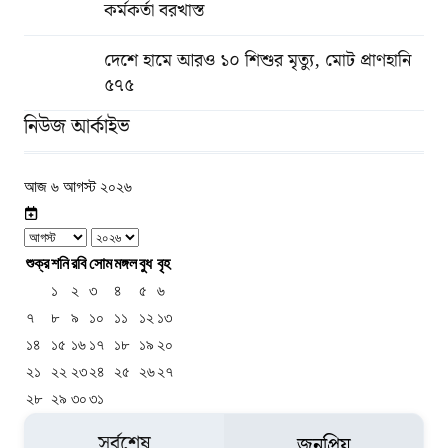
কর্মকর্তা বরখাস্ত
দেশে হামে আরও ১০ শিশুর মৃত্যু, মোট প্রাণহানি
৫৭৫
নিউজ আর্কাইভ
আজ ৬ আগস্ট ২০২৬
শুক্র
শনি
রবি
সোম
মঙ্গল
বুধ
বৃহ
১
২
৩
৪
৫
৬
৭
৮
৯
১০
১১
১২
১৩
১৪
১৫
১৬
১৭
১৮
১৯
২০
২১
২২
২৩
২৪
২৫
২৬
২৭
২৮
২৯
৩০
৩১
সর্বশেষ
জনপ্রিয়