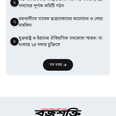
৬
সদস্যের পূর্ণাঙ্গ কমিটি গঠন
মহাখালীতে সাবেক ছাত্রনেতাদের আলোচনা ও দোয়া
৭
মাহফিল
যুক্তরাষ্ট্র ও ইরানের ঐতিহাসিক সমঝোতা স্মারক: যা
৮
থাকছে ১৪ দফার চুক্তিতে
সব খবর