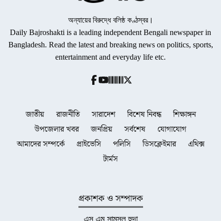
অন্যায়ের বিরুদ্ধে বলিষ্ঠ কণ্ঠস্বর।
Daily Bajroshakti is a leading independent Bengali newspaper in
Bangladesh. Read the latest and breaking news on politics, sports,
entertainment and everyday life etc.
জাতীয়
রাজনীতি
সারাদেশ
বিশেষ নিবন্ধ
শিক্ষাঙ্গন
উপজেলার খবর
জনপ্রিয়
সর্বশেষ
যোগাযোগ
আমাদের সম্পর্কে
প্রাইভেসি
পলিসি
ডিসক্লেইমার
এথিক্স
টার্মস
প্রকাশক ও সম্পাদক
এস এম সামসুল হুদা