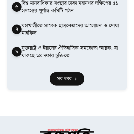
বিশ্ব মানবাধিকার সংস্থার ঢাকা মহানগর দক্ষিণের ৫১
৬
সদস্যের পূর্ণাঙ্গ কমিটি গঠন
মহাখালীতে সাবেক ছাত্রনেতাদের আলোচনা ও দোয়া
৭
মাহফিল
যুক্তরাষ্ট্র ও ইরানের ঐতিহাসিক সমঝোতা স্মারক: যা
৮
থাকছে ১৪ দফার চুক্তিতে
সব খবর