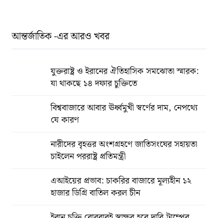
আন্তর্জাতিক -এর আরও খবর
যুক্তরাষ্ট্র ও ইরানের ঐতিহাসিক সমঝোতা স্মারক:
যা থাকছে ১৪ দফার চুক্তিতে
বিশ্ববাজারে আবার ঊর্ধ্বমুখী স্বর্ণের দাম, নেপথ্যে
যে কারণ
নারীদের বৃহত্তর অংশগ্রহণে জাতিসংঘের সহায়তা
চাইলেন পররাষ্ট্র প্রতিমন্ত্রী
এআইয়ের প্রভাব: চাকরির বাজারে মূল্যহীন ১২
হাজার ডিগ্রি বাতিল করল চীন
ইরান চুক্তি রোববারই স্বাক্ষর হবে দাবি ট্রাম্পের ,