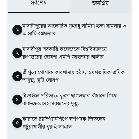
সর্বশেষ
জনপ্রিয়
মাদারীপুরের আলোচিত গৃহবধূ লামিয়া হত্যা মামলার ৩
১
আসামি গ্রেফতার
মাদারীপুর সরকারি কলেজকে বিশ্ববিদ্যালয়ে
২
রূপান্তরের ঘোষণা এমপি জাহান্দার আলীর
শ্রীপুরে পোশাক কারখানায় হঠাৎ অর্ধশতাধিক শ্রমিক
৩
অসুস্থ, ছুটি ঘোষণা
টাঙ্গাইলে পরিত্যক্ত কূপে ছাগলছানা বাঁচাতে গিয়ে
৪
বাবা-ছেলেসহ চারজনের মৃত্যু
কারাতে চ্যাম্পিয়নশিপে স্বর্ণপদক জিতলেন
৫
পটুয়াখালীর নুর-ই-জান্নাত