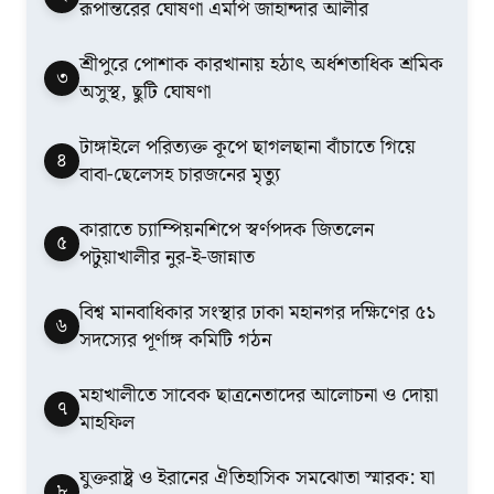
রূপান্তরের ঘোষণা এমপি জাহান্দার আলীর
শ্রীপুরে পোশাক কারখানায় হঠাৎ অর্ধশতাধিক শ্রমিক
৩
অসুস্থ, ছুটি ঘোষণা
টাঙ্গাইলে পরিত্যক্ত কূপে ছাগলছানা বাঁচাতে গিয়ে
৪
বাবা-ছেলেসহ চারজনের মৃত্যু
কারাতে চ্যাম্পিয়নশিপে স্বর্ণপদক জিতলেন
৫
পটুয়াখালীর নুর-ই-জান্নাত
বিশ্ব মানবাধিকার সংস্থার ঢাকা মহানগর দক্ষিণের ৫১
৬
সদস্যের পূর্ণাঙ্গ কমিটি গঠন
মহাখালীতে সাবেক ছাত্রনেতাদের আলোচনা ও দোয়া
৭
মাহফিল
যুক্তরাষ্ট্র ও ইরানের ঐতিহাসিক সমঝোতা স্মারক: যা
৮