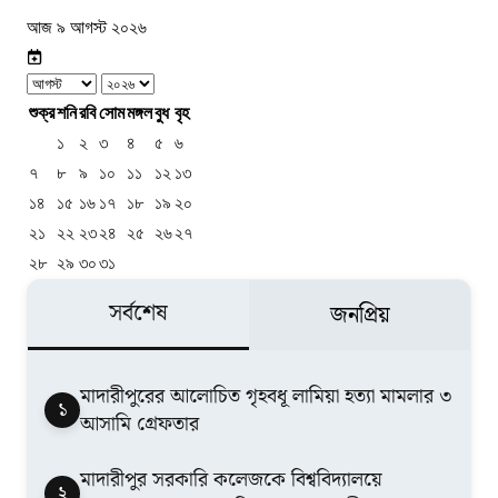
আজ ৯ আগস্ট ২০২৬
শুক্র
শনি
রবি
সোম
মঙ্গল
বুধ
বৃহ
১
২
৩
৪
৫
৬
৭
৮
৯
১০
১১
১২
১৩
১৪
১৫
১৬
১৭
১৮
১৯
২০
২১
২২
২৩
২৪
২৫
২৬
২৭
২৮
২৯
৩০
৩১
সর্বশেষ
জনপ্রিয়
মাদারীপুরের আলোচিত গৃহবধূ লামিয়া হত্যা মামলার ৩
১
আসামি গ্রেফতার
মাদারীপুর সরকারি কলেজকে বিশ্ববিদ্যালয়ে
২