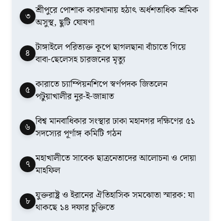
শ্রীপুরে পোশাক কারখানায় হঠাৎ অর্ধশতাধিক শ্রমিক
৩
অসুস্থ, ছুটি ঘোষণা
টাঙ্গাইলে পরিত্যক্ত কূপে ছাগলছানা বাঁচাতে গিয়ে
৪
বাবা-ছেলেসহ চারজনের মৃত্যু
কারাতে চ্যাম্পিয়নশিপে স্বর্ণপদক জিতলেন
৫
পটুয়াখালীর নুর-ই-জান্নাত
বিশ্ব মানবাধিকার সংস্থার ঢাকা মহানগর দক্ষিণের ৫১
৬
সদস্যের পূর্ণাঙ্গ কমিটি গঠন
মহাখালীতে সাবেক ছাত্রনেতাদের আলোচনা ও দোয়া
৭
মাহফিল
যুক্তরাষ্ট্র ও ইরানের ঐতিহাসিক সমঝোতা স্মারক: যা
৮
থাকছে ১৪ দফার চুক্তিতে