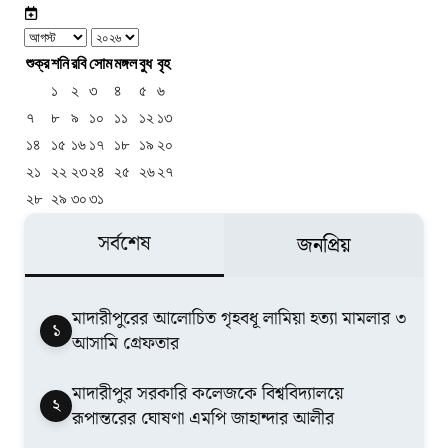
শুক্র
শনি
রবি
সোম
মঙ্গল
বুধ
বৃহ
১
২
৩
৪
৫
৬
৭
৮
৯
১০
১১
১২
১৩
১৪
১৫
১৬
১৭
১৮
১৯
২০
২১
২২
২৩
২৪
২৫
২৬
২৭
২৮
২৯
৩০
৩১
সর্বশেষ
জনপ্রিয়
মাদারীপুরের আলোচিত গৃহবধূ লামিয়া হত্যা মামলার ৩
১
আসামি গ্রেফতার
মাদারীপুর সরকারি কলেজকে বিশ্ববিদ্যালয়ে
২
রূপান্তরের ঘোষণা এমপি জাহান্দার আলীর