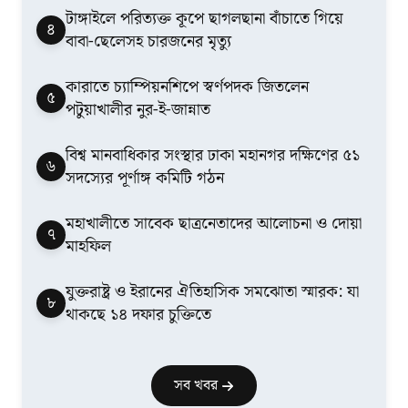
টাঙ্গাইলে পরিত্যক্ত কূপে ছাগলছানা বাঁচাতে গিয়ে
৪
বাবা-ছেলেসহ চারজনের মৃত্যু
কারাতে চ্যাম্পিয়নশিপে স্বর্ণপদক জিতলেন
৫
পটুয়াখালীর নুর-ই-জান্নাত
বিশ্ব মানবাধিকার সংস্থার ঢাকা মহানগর দক্ষিণের ৫১
৬
সদস্যের পূর্ণাঙ্গ কমিটি গঠন
মহাখালীতে সাবেক ছাত্রনেতাদের আলোচনা ও দোয়া
৭
মাহফিল
যুক্তরাষ্ট্র ও ইরানের ঐতিহাসিক সমঝোতা স্মারক: যা
৮
থাকছে ১৪ দফার চুক্তিতে
সব খবর