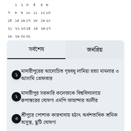
১
২
৩
৪
৫
৬
৭
৮
৯
১০
১১
১২
১৩
১৪
১৫
১৬
১৭
১৮
১৯
২০
২১
২২
২৩
২৪
২৫
২৬
২৭
২৮
২৯
৩০
৩১
সর্বশেষ
জনপ্রিয়
মাদারীপুরের আলোচিত গৃহবধূ লামিয়া হত্যা মামলার ৩
১
আসামি গ্রেফতার
মাদারীপুর সরকারি কলেজকে বিশ্ববিদ্যালয়ে
২
রূপান্তরের ঘোষণা এমপি জাহান্দার আলীর
শ্রীপুরে পোশাক কারখানায় হঠাৎ অর্ধশতাধিক শ্রমিক
৩
অসুস্থ, ছুটি ঘোষণা