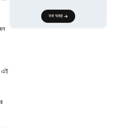
সব খবর
 জন
। এই
ার