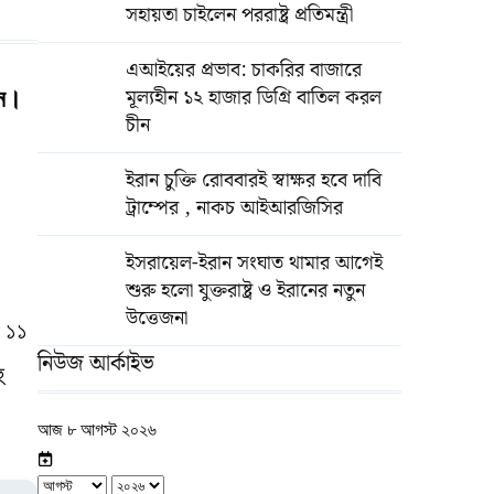
সহায়তা চাইলেন পররাষ্ট্র প্রতিমন্ত্রী
এআইয়ের প্রভাব: চাকরির বাজারে
মূল্যহীন ১২ হাজার ডিগ্রি বাতিল করল
জন।
চীন
ইরান চুক্তি রোববারই স্বাক্ষর হবে দাবি
ট্রাম্পের , নাকচ আইআরজিসির
ইসরায়েল-ইরান সংঘাত থামার আগেই
শুরু হলো যুক্তরাষ্ট্র ও ইরানের নতুন
উত্তেজনা
ে ১১
নিউজ আর্কাইভ
ু
আজ ৮ আগস্ট ২০২৬