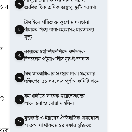
শ্রীপুরে পোশাক কারখানায় হঠাৎ
৩
য়াল
অর্ধশতাধিক শ্রমিক অসুস্থ, ছুটি ঘোষণা
টাঙ্গাইলে পরিত্যক্ত কূপে ছাগলছানা
৪
বাঁচাতে গিয়ে বাবা-ছেলেসহ চারজনের
মৃত্যু
ির
কারাতে চ্যাম্পিয়নশিপে স্বর্ণপদক
৫
জিতলেন পটুয়াখালীর নুর-ই-জান্নাত
বিশ্ব মানবাধিকার সংস্থার ঢাকা মহানগর
৬
দক্ষিণের ৫১ সদস্যের পূর্ণাঙ্গ কমিটি গঠন
মহাখালীতে সাবেক ছাত্রনেতাদের
৭
টি
আলোচনা ও দোয়া মাহফিল
যুক্তরাষ্ট্র ও ইরানের ঐতিহাসিক সমঝোতা
৮
স্মারক: যা থাকছে ১৪ দফার চুক্তিতে
থেকে