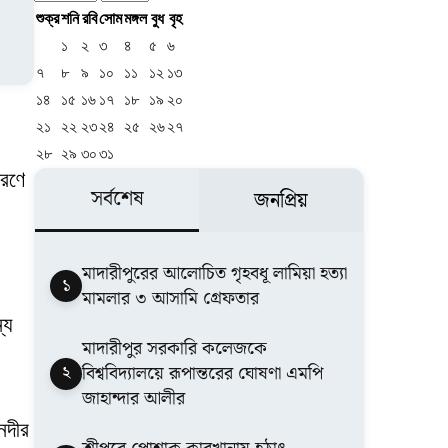
শুক্র
শনি
রবি
সোম
মঙ্গল
বুধ
বৃহ
১
২
৩
৪
৫
৬
৭
৮
৯
১০
১১
১২
১৩
১৪
১৫
১৬
১৭
১৮
১৯
২০
২১
২২
২৩
২৪
২৫
২৬
২৭
২৮
২৯
৩০
৩১
ারণে
সর্বশেষ
জনপ্রিয়
মাদারীপুরের আলোচিত গৃহবধূ লামিয়া হত্যা
১
মামলার ৩ আসামি গ্রেফতার
্য
মাদারীপুর সরকারি কলেজকে
২
বিশ্ববিদ্যালয়ে রূপান্তরের ঘোষণা এমপি
জাহান্দার আলীর
নদীর