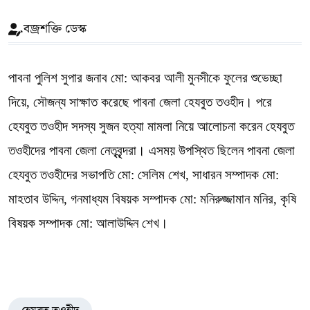
বজ্রশক্তি ডেস্ক
পাবনা পুলিশ সুপার জনাব মো: আকবর আলী মুনসীকে ফুলের শুভেচ্ছা
দিয়ে, সৌজন্য সাক্ষাত করেছে পাবনা জেলা হেযবুত তওহীদ। পরে
হেযবুত তওহীদ সদস্য সুজন হত্যা মামলা নিয়ে আলোচনা করেন হেযবুত
তওহীদের পাবনা জেলা নেতৃবৃন্দরা। এসময় উপস্থিত ছিলেন পাবনা জেলা
হেযবুত তওহীদের সভাপতি মো: সেলিম শেখ, সাধারন সম্পাদক মো:
মাহতাব উদ্দিন, গনমাধ্যম বিষয়ক সম্পাদক মো: মনিরুজ্জামান মনির, কৃষি
বিষয়ক সম্পাদক মো: আলাউদ্দিন শেখ।