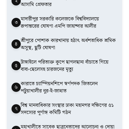
২
আসামি গ্রেফতার
মাদারীপুর সরকারি কলেজকে বিশ্ববিদ্যালয়ে
৩
রূপান্তরের ঘোষণা এমপি জাহান্দার আলীর
শ্রীপুরে পোশাক কারখানায় হঠাৎ অর্ধশতাধিক শ্রমিক
৪
অসুস্থ, ছুটি ঘোষণা
টাঙ্গাইলে পরিত্যক্ত কূপে ছাগলছানা বাঁচাতে গিয়ে
৫
বাবা-ছেলেসহ চারজনের মৃত্যু
কারাতে চ্যাম্পিয়নশিপে স্বর্ণপদক জিতলেন
৬
পটুয়াখালীর নুর-ই-জান্নাত
বিশ্ব মানবাধিকার সংস্থার ঢাকা মহানগর দক্ষিণের ৫১
৭
সদস্যের পূর্ণাঙ্গ কমিটি গঠন
মহাখালীতে সাবেক ছাত্রনেতাদের আলোচনা ও দোয়া