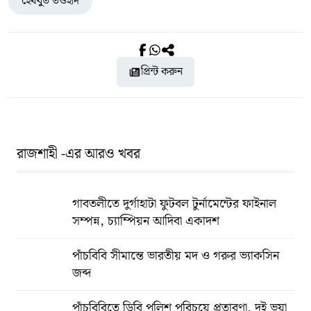
হেযবুত তওহীদ
প্রিন্ট করুন
রাজশাহী -এর আরও খবর
গাবতলীতে দুর্গাহাটা ফুটবল টুর্নামেন্টের ফাইনাল
সম্পন্ন, চ্যাম্পিয়ন আদিবা একাদশ
পাঁচবিবি সীমান্তে ভারতীয় মদ ও গরুর ভ্যাকসিন
জব্দ
পাঁচবিবিতে ডিবি পুলিশ পরিচয়ে প্রতারণা, দুই ভুয়া