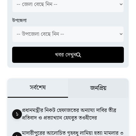
উপজেলা
খবর দেখুন
সর্বশেষ
জনপ্রিয়
​প্রধানমন্ত্রীর নিকট হেফাজতের অন্যায্য দাবির তীব্র
১
প্রতিবাদ ও প্রত্যাখ্যান হেযবুত তওহীদের
মাদারীপুরের আলোচিত গৃহবধূ লামিয়া হত্যা মামলার ৩