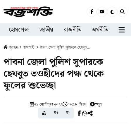
হোমপেজ
জাতীয়
রাজনীতি
অর্থনীতি
সারা
প্রচ্ছদ
রাজশাহী
পাবনা জেলা পুলিশ সুপারকে হেযবুত...
পাবনা জেলা পুলিশ সুপারকে
হেযবুত তওহীদের পক্ষ থেকে
ফুলের শুভেচ্ছা
শুনুন
২১ সেপ্টেম্বর ২০২২
০৯:৫৮ পিএম
ব+
ব-