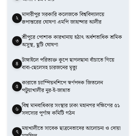
মাদারীপুর সরকারি কলেজকে বিশ্ববিদ্যালয়ে
২
রূপান্তরের ঘোষণা এমপি জাহান্দার আলীর
শ্রীপুরে পোশাক কারখানায় হঠাৎ অর্ধশতাধিক শ্রমিক
৩
অসুস্থ, ছুটি ঘোষণা
টাঙ্গাইলে পরিত্যক্ত কূপে ছাগলছানা বাঁচাতে গিয়ে
৪
বাবা-ছেলেসহ চারজনের মৃত্যু
কারাতে চ্যাম্পিয়নশিপে স্বর্ণপদক জিতলেন
৫
পটুয়াখালীর নুর-ই-জান্নাত
বিশ্ব মানবাধিকার সংস্থার ঢাকা মহানগর দক্ষিণের ৫১
৬
সদস্যের পূর্ণাঙ্গ কমিটি গঠন
মহাখালীতে সাবেক ছাত্রনেতাদের আলোচনা ও দোয়া
৭
মাহফিল