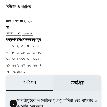
নিউজ আর্কাইভ
আজ ৭ আগস্ট ২০২৬
শুক্র
শনি
রবি
সোম
মঙ্গল
বুধ
বৃহ
১
২
৩
৪
৫
৬
৭
৮
৯
১০
১১
১২
১৩
১৪
১৫
১৬
১৭
১৮
১৯
২০
২১
২২
২৩
২৪
২৫
২৬
২৭
২৮
২৯
৩০
৩১
সর্বশেষ
জনপ্রিয়
মাদারীপুরের আলোচিত গৃহবধূ লামিয়া হত্যা মামলার ৩
১
আসামি গ্রেফতার