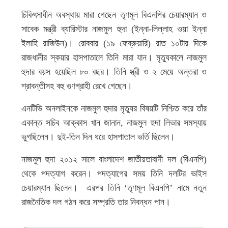
চিকিৎসাধীন অবস্থায় মারা গেছেন তৃণমূল বিএনপির চেয়ারম্যান ও
সাবেক মন্ত্রী ব্যারিস্টার নাজমুল হুদা (ইন্না-লিল্লাহ ওয়া ইন্না
ইলাহি রাজিউন)। রোববার (১৯ ফেব্রুয়ারি) রাত ১০টার দিকে
রাজধানীর স্কয়ার হাসপাতালে তিনি মারা যান। মৃত্যুকালে নাজমুল
হুদার বয়স হয়েছিল ৮০ বছর। তিনি স্ত্রী ও ২ মেয়ে অন্তরা ও
শ্রাবন্তীসহ বহু গুণগ্রাহী রেখে গেছেন।
এনটিভি অনলাইনকে নাজমুল হুদার মৃত্যুর বিষয়টি নিশ্চিত করে তাঁর
একান্ত সচিব আক্কাস খান জানান, নাজমুল হুদা লিভার সমস্যায়
ভুগছিলেন। দুই-তিন দিন ধরে হাসপাতাল ভর্তি ছিলেন।
নাজমুল হুদা ২০১২ সালে বাংলাদেশ জাতীয়তাবাদী দল (বিএনপি)
থেকে পদত্যাগ করেন। পদত্যাগের সময় তিনি দলটির ভাইস
চেয়ারম্যান ছিলেন। এরপর তিনি ‘তৃণমূল বিএনপি’ নামে নতুন
রাজনৈতিক দল গঠন করে সম্প্রতি তার নিবন্ধন পান।