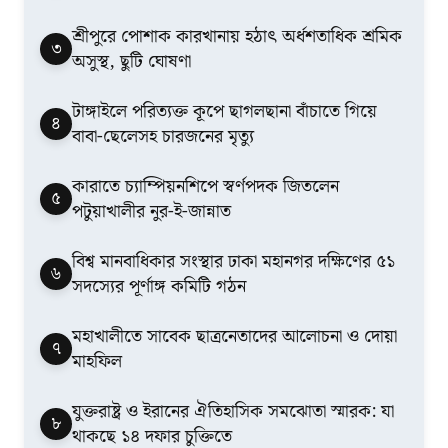
শ্রীপুরে পোশাক কারখানায় হঠাৎ অর্ধশতাধিক শ্রমিক
৩
অসুস্থ, ছুটি ঘোষণা
টাঙ্গাইলে পরিত্যক্ত কূপে ছাগলছানা বাঁচাতে গিয়ে
৪
বাবা-ছেলেসহ চারজনের মৃত্যু
কারাতে চ্যাম্পিয়নশিপে স্বর্ণপদক জিতলেন
৫
পটুয়াখালীর নুর-ই-জান্নাত
বিশ্ব মানবাধিকার সংস্থার ঢাকা মহানগর দক্ষিণের ৫১
৬
সদস্যের পূর্ণাঙ্গ কমিটি গঠন
মহাখালীতে সাবেক ছাত্রনেতাদের আলোচনা ও দোয়া
৭
মাহফিল
যুক্তরাষ্ট্র ও ইরানের ঐতিহাসিক সমঝোতা স্মারক: যা
৮
থাকছে ১৪ দফার চুক্তিতে