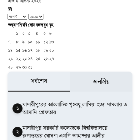
আজ ৯ আগস্ট ২০২৬
শুক্র
শনি
রবি
সোম
মঙ্গল
বুধ
বৃহ
১
২
৩
৪
৫
৬
৭
৮
৯
১০
১১
১২
১৩
১৪
১৫
১৬
১৭
১৮
১৯
২০
২১
২২
২৩
২৪
২৫
২৬
২৭
২৮
২৯
৩০
৩১
সর্বশেষ
জনপ্রিয়
মাদারীপুরের আলোচিত গৃহবধূ লামিয়া হত্যা মামলার ৩
১
আসামি গ্রেফতার
মাদারীপুর সরকারি কলেজকে বিশ্ববিদ্যালয়ে
২
রূপান্তরের ঘোষণা এমপি জাহান্দার আলীর