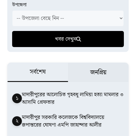
উপজেলা
খবর দেখুন
সর্বশেষ
জনপ্রিয়
মাদারীপুরের আলোচিত গৃহবধূ লামিয়া হত্যা মামলার ৩
১
আসামি গ্রেফতার
মাদারীপুর সরকারি কলেজকে বিশ্ববিদ্যালয়ে
২
রূপান্তরের ঘোষণা এমপি জাহান্দার আলীর