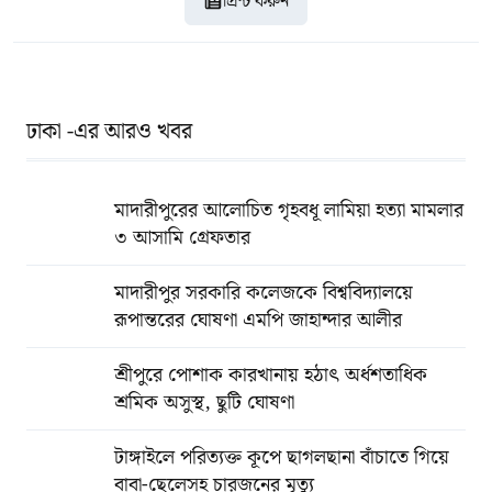
প্রিন্ট করুন
ঢাকা -এর আরও খবর
মাদারীপুরের আলোচিত গৃহবধূ লামিয়া হত্যা মামলার
৩ আসামি গ্রেফতার
মাদারীপুর সরকারি কলেজকে বিশ্ববিদ্যালয়ে
রূপান্তরের ঘোষণা এমপি জাহান্দার আলীর
শ্রীপুরে পোশাক কারখানায় হঠাৎ অর্ধশতাধিক
শ্রমিক অসুস্থ, ছুটি ঘোষণা
টাঙ্গাইলে পরিত্যক্ত কূপে ছাগলছানা বাঁচাতে গিয়ে
বাবা-ছেলেসহ চারজনের মৃত্যু