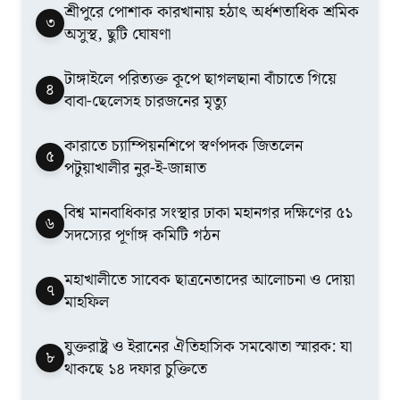
শ্রীপুরে পোশাক কারখানায় হঠাৎ অর্ধশতাধিক শ্রমিক
৩
অসুস্থ, ছুটি ঘোষণা
টাঙ্গাইলে পরিত্যক্ত কূপে ছাগলছানা বাঁচাতে গিয়ে
৪
বাবা-ছেলেসহ চারজনের মৃত্যু
কারাতে চ্যাম্পিয়নশিপে স্বর্ণপদক জিতলেন
৫
পটুয়াখালীর নুর-ই-জান্নাত
বিশ্ব মানবাধিকার সংস্থার ঢাকা মহানগর দক্ষিণের ৫১
৬
সদস্যের পূর্ণাঙ্গ কমিটি গঠন
মহাখালীতে সাবেক ছাত্রনেতাদের আলোচনা ও দোয়া
৭
মাহফিল
যুক্তরাষ্ট্র ও ইরানের ঐতিহাসিক সমঝোতা স্মারক: যা
৮
থাকছে ১৪ দফার চুক্তিতে