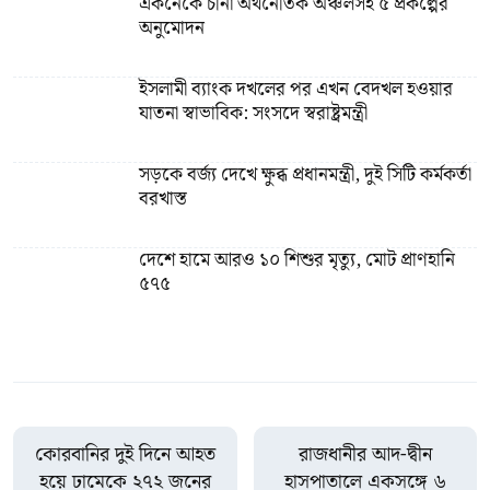
একনেকে চীনা অর্থনৈতিক অঞ্চলসহ ৫ প্রকল্পের
অনুমোদন
ইসলামী ব্যাংক দখলের পর এখন বেদখল হওয়ার
যাতনা স্বাভাবিক: সংসদে স্বরাষ্ট্রমন্ত্রী
সড়কে বর্জ্য দেখে ক্ষুব্ধ প্রধানমন্ত্রী, দুই সিটি কর্মকর্তা
বরখাস্ত
দেশে হামে আরও ১০ শিশুর মৃত্যু, মোট প্রাণহানি
৫৭৫
কোরবানির দুই দিনে আহত
রাজধানীর আদ-দ্বীন
হয়ে ঢামেকে ২৭২ জনের
হাসপাতালে একসঙ্গে ৬