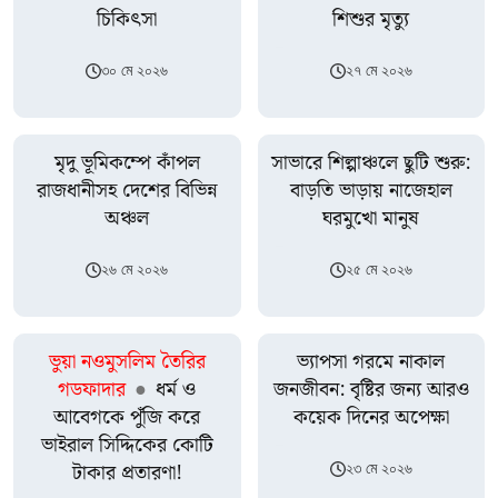
চিকিৎসা
শিশুর মৃত্যু
৩০ মে ২০২৬
২৭ মে ২০২৬
মৃদু ভূমিকম্পে কাঁপল
সাভারে শিল্পাঞ্চলে ছুটি শুরু:
রাজধানীসহ দেশের বিভিন্ন
বাড়তি ভাড়ায় নাজেহাল
অঞ্চল
ঘরমুখো মানুষ
২৬ মে ২০২৬
২৫ মে ২০২৬
ভুয়া নওমুসলিম তৈরির
ভ্যাপসা গরমে নাকাল
গডফাদার
●
ধর্ম ও
জনজীবন: বৃষ্টির জন্য আরও
আবেগকে পুঁজি করে
কয়েক দিনের অপেক্ষা
ভাইরাল সিদ্দিকের কোটি
টাকার প্রতারণা!
২৩ মে ২০২৬