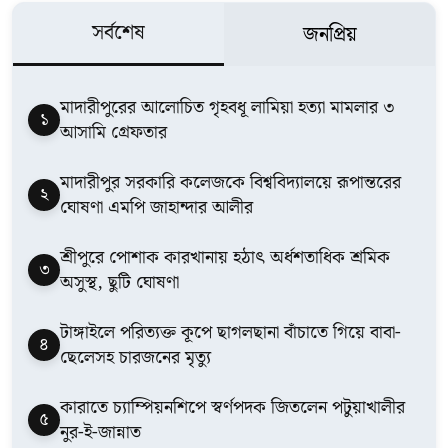
সর্বশেষ
জনপ্রিয়
মাদারীপুরের আলোচিত গৃহবধূ লামিয়া হত্যা মামলার ৩
১
আসামি গ্রেফতার
মাদারীপুর সরকারি কলেজকে বিশ্ববিদ্যালয়ে রূপান্তরের
২
ঘোষণা এমপি জাহান্দার আলীর
শ্রীপুরে পোশাক কারখানায় হঠাৎ অর্ধশতাধিক শ্রমিক
৩
অসুস্থ, ছুটি ঘোষণা
টাঙ্গাইলে পরিত্যক্ত কূপে ছাগলছানা বাঁচাতে গিয়ে বাবা-
৪
ছেলেসহ চারজনের মৃত্যু
কারাতে চ্যাম্পিয়নশিপে স্বর্ণপদক জিতলেন পটুয়াখালীর
৫
নুর-ই-জান্নাত