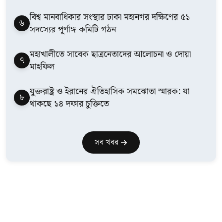
বিশ্ব মানবাধিকার সংস্থার ঢাকা মহানগর দক্ষিণের ৫১
৬
সদস্যের পূর্ণাঙ্গ কমিটি গঠন
মহাখালীতে সাবেক ছাত্রনেতাদের আলোচনা ও দোয়া
৭
মাহফিল
যুক্তরাষ্ট্র ও ইরানের ঐতিহাসিক সমঝোতা স্মারক: যা
৮
থাকছে ১৪ দফার চুক্তিতে
সব খবর