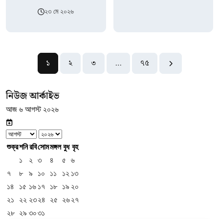
২৩ মে ২০২৬
১
২
৩
…
৭৫
নিউজ আর্কাইভ
আজ ৬ আগস্ট ২০২৬
শুক্র
শনি
রবি
সোম
মঙ্গল
বুধ
বৃহ
১
২
৩
৪
৫
৬
৭
৮
৯
১০
১১
১২
১৩
১৪
১৫
১৬
১৭
১৮
১৯
২০
২১
২২
২৩
২৪
২৫
২৬
২৭
২৮
২৯
৩০
৩১