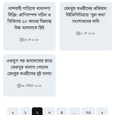
লাশবাহী গাড়িতে খাদ্যপণ্য
হেযবুত তওহীদের প্রতিবাদ:
বিক্রি: প্রাণিসম্পদ সচিব ও
উইকিপিডিয়ায় ‘ভুল তথ্য’
ডিজিসহ ১০ জনের বিরুদ্ধে
সংশোধনের দাবি
উচ্চ আদালতে রিট
১০ মে ২০২৫
২৪ মে ২০২৫
একযুগ পর আদালতের রায়ে
বেকসুর খালাস পেলেন
হেযবুত তওহীদের দুই সদস্য
২৯ এপ্রিল ২০২৫
১
২
৩
৪
…
৭৫