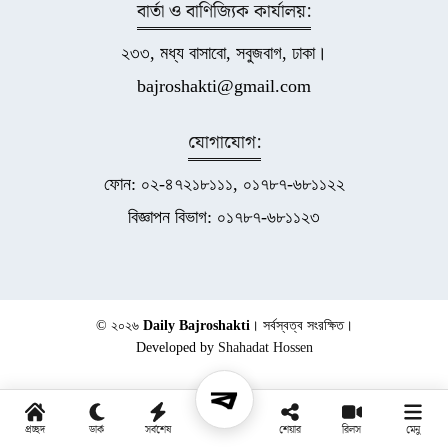
বার্তা ও বাণিজ্যিক কার্যালয়:
২৩৩, মধ্য বাসাবো, সবুজবাগ, ঢাকা।
bajroshakti@gmail.com
যোগাযোগ:
ফোন: ০২-৪৭২১৮১১১, ০১৭৮৭-৬৮১১২২
বিজ্ঞাপন বিভাগ: ০১৭৮৭-৬৮১১২৩
© ২০২৬
Daily Bajroshakti
। সর্বস্বত্ব সংরক্ষিত।
Developed by
Shahadat Hossen
প্রচ্ছদ
ডার্ক
সর্বশেষ
শেয়ার
রিলস
মেনু