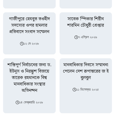
গাজীপুরে হেযবুত তওহীদ
সাবেক স্পিকার শিরীন
সদস্যের ওপর হামলার
শারমিন চৌধুরী গ্রেপ্তার
প্রতিবাদে সংবাদ সম্মেলন
৭ এপ্রিল ২০২৬
১২ মে ২০২৬
শান্তিপূর্ণ নির্বাচনের জন্য ড.
মানবাধিকার দিবসে সম্মাননা
ইউনূস ও নিরঙ্কুশ বিজয়ে
পেলেন দেশ রূপান্তরের জ ই
তারেক রহমানকে বিশ্ব
বুলবুল
মানবাধিকার সংস্থার
অভিনন্দন
১১ ডিসেম্বর ২০২৫
১৪ ফেব্রুয়ারি ২০২৬