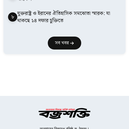
যুক্তরাষ্ট্র ও ইরানের ঐতিহাসিক সমঝোতা স্মারক: যা
৮
থাকছে ১৪ দফার চুক্তিতে
সব খবর
অন্যায়ের বিরুদ্ধে বলিষ্ঠ কণ্ঠস্বর।