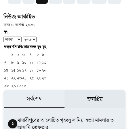
নিউজ আর্কাইভ
আজ ৬ আগস্ট ২০২৬
শুক্র
শনি
রবি
সোম
মঙ্গল
বুধ
বৃহ
১
২
৩
৪
৫
৬
৭
৮
৯
১০
১১
১২
১৩
১৪
১৫
১৬
১৭
১৮
১৯
২০
২১
২২
২৩
২৪
২৫
২৬
২৭
২৮
২৯
৩০
৩১
সর্বশেষ
জনপ্রিয়
মাদারীপুরের আলোচিত গৃহবধূ লামিয়া হত্যা মামলার ৩
১
আসামি গ্রেফতার