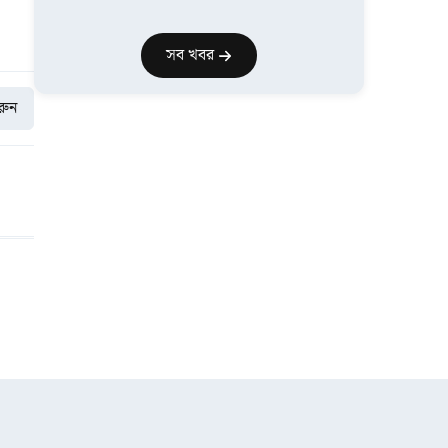
সব খবর
করুন