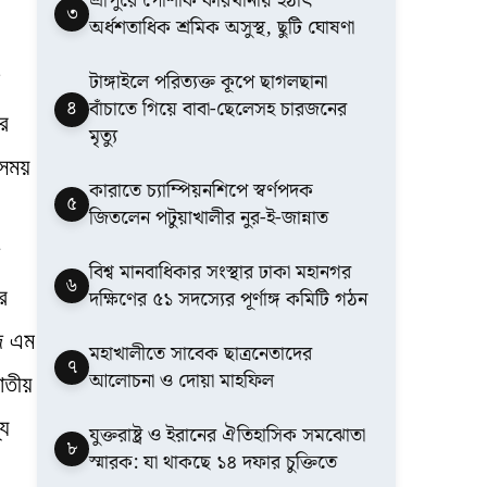
শ্রীপুরে পোশাক কারখানায় হঠাৎ
৩
অর্ধশতাধিক শ্রমিক অসুস্থ, ছুটি ঘোষণা
টাঙ্গাইলে পরিত্যক্ত কূপে ছাগলছানা
৪
বাঁচাতে গিয়ে বাবা-ছেলেসহ চারজনের
ের
মৃত্যু
 সময়
কারাতে চ্যাম্পিয়নশিপে স্বর্ণপদক
৫
জিতলেন পটুয়াখালীর নুর-ই-জান্নাত
বিশ্ব মানবাধিকার সংস্থার ঢাকা মহানগর
৬
র
দক্ষিণের ৫১ সদস্যের পূর্ণাঙ্গ কমিটি গঠন
ি এম
মহাখালীতে সাবেক ছাত্রনেতাদের
৭
আলোচনা ও দোয়া মাহফিল
জাতীয়
্য
যুক্তরাষ্ট্র ও ইরানের ঐতিহাসিক সমঝোতা
৮
স্মারক: যা থাকছে ১৪ দফার চুক্তিতে
।