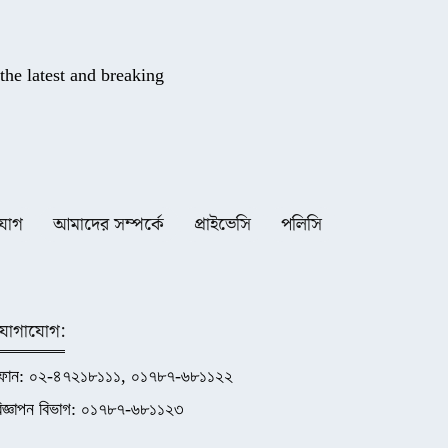
he latest and breaking
যোগ
আমাদের সম্পর্কে
প্রাইভেসি
পলিসি
যোগাযোগ:
ফোন: ০২-৪৭২১৮১১১, ০১৭৮৭-৬৮১১২২
িজ্ঞাপন বিভাগ: ০১৭৮৭-৬৮১১২৩