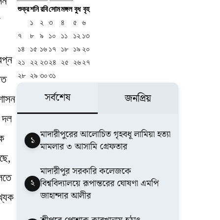
সন
শুক্র
শনি
রবি
সোম
মঙ্গল
বুধ
বৃহ
র
১
২
৩
৪
৫
৬
৭
৮
৯
১০
১১
১২
১৩
১৪
১৫
১৬
১৭
১৮
১৯
২০
বপ্ন
২১
২২
২৩
২৪
২৫
২৬
২৭
২৮
২৯
৩০
৩১
ষত
সর্বশেষ
জনপ্রিয়
ঃশাসন
া দল
মাদারীপুরের আলোচিত গৃহবধূ লামিয়া হত্যা
িক
১
মামলার ৩ আসামি গ্রেফতার
ছে,
মাদারীপুর সরকারি কলেজকে
লতে
২
বিশ্ববিদ্যালয়ে রূপান্তরের ঘোষণা এমপি
জাহান্দার আলীর
খ্যক