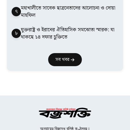
মহাখালীতে সাবেক ছাত্রনেতাদের আলোচনা ও দোয়া
৭
মাহফিল
যুক্তরাষ্ট্র ও ইরানের ঐতিহাসিক সমঝোতা স্মারক: যা
৮
থাকছে ১৪ দফার চুক্তিতে
সব খবর
অন্যায়ের বিরুদ্ধে বলিষ্ঠ কণ্ঠস্বর।