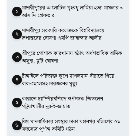
মাদারীপুরের আলোচিত গৃহবধূ লামিয়া হত্যা মামলার ৩
১
আসামি গ্রেফতার
মাদারীপুর সরকারি কলেজকে বিশ্ববিদ্যালয়ে
২
রূপান্তরের ঘোষণা এমপি জাহান্দার আলীর
শ্রীপুরে পোশাক কারখানায় হঠাৎ অর্ধশতাধিক শ্রমিক
৩
অসুস্থ, ছুটি ঘোষণা
টাঙ্গাইলে পরিত্যক্ত কূপে ছাগলছানা বাঁচাতে গিয়ে
৪
বাবা-ছেলেসহ চারজনের মৃত্যু
কারাতে চ্যাম্পিয়নশিপে স্বর্ণপদক জিতলেন
৫
পটুয়াখালীর নুর-ই-জান্নাত
বিশ্ব মানবাধিকার সংস্থার ঢাকা মহানগর দক্ষিণের ৫১
৬
সদস্যের পূর্ণাঙ্গ কমিটি গঠন