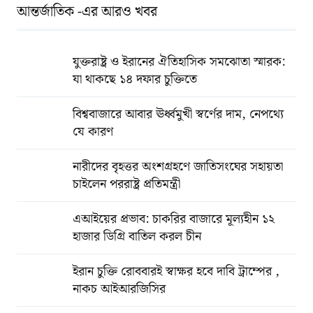
আন্তর্জাতিক -এর আরও খবর
যুক্তরাষ্ট্র ও ইরানের ঐতিহাসিক সমঝোতা স্মারক:
যা থাকছে ১৪ দফার চুক্তিতে
বিশ্ববাজারে আবার ঊর্ধ্বমুখী স্বর্ণের দাম, নেপথ্যে
যে কারণ
নারীদের বৃহত্তর অংশগ্রহণে জাতিসংঘের সহায়তা
চাইলেন পররাষ্ট্র প্রতিমন্ত্রী
এআইয়ের প্রভাব: চাকরির বাজারে মূল্যহীন ১২
হাজার ডিগ্রি বাতিল করল চীন
ইরান চুক্তি রোববারই স্বাক্ষর হবে দাবি ট্রাম্পের ,
নাকচ আইআরজিসির