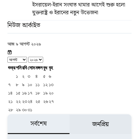
ইসরায়েল-ইরান সংঘাত থামার আগেই শুরু হলো
যুক্তরাষ্ট্র ও ইরানের নতুন উত্তেজনা
নিউজ আর্কাইভ
আজ ৯ আগস্ট ২০২৬
শুক্র
শনি
রবি
সোম
মঙ্গল
বুধ
বৃহ
১
২
৩
৪
৫
৬
৭
৮
৯
১০
১১
১২
১৩
১৪
১৫
১৬
১৭
১৮
১৯
২০
২১
২২
২৩
২৪
২৫
২৬
২৭
২৮
২৯
৩০
৩১
সর্বশেষ
জনপ্রিয়